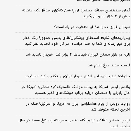
آلمان صدرنشین حداقل دستمزد اروپا شد/ کارگران حداقل‌بگیر ماهانه
بیش از ۲ هزار یورو می‌گیرند
سربازان فراری بخوانند/ آیا معافیت در راه است؟
پس‌لرزه‌های شایعه استعفای پزشکیان/آقای رئیس جمهور! زنگ خطر
برای تیم رسانه‌ای شما به صدا درآمده، در کار خود تجدید نظر کنید
زلزله در بازار مسکن تهران/ قیمت‌ها ۲ برابر شد، خریدار ناپدید شد
قیمت جدید مرغ اعلام شد
خانواده شهید لاریجانی ادعای سردار کوثری را تکذیب کرد +جزئیات
واکنش ارتش آمریکا به پرتاب موشک بالستیک کره شمالی/ آمریکا: در
حال رایزنی با متحدان درباره پرتاب موشک‌های اخیر هستیم
روایت رویترز از پیام هشدارآمیز ایران به آمریکا و اسرائیل/جنگ در
آخرین لحظه متوقف شد
ترامپ همه را غافلگیر کرد/پایگاه نظامی محرمانه زیر کاخ سفید در حال
ساخت است