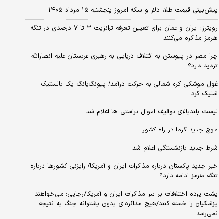
پیش‌بینی قیمت طلا، دلار و سکه امروز پنجشنبه ۱۵ مرداد ۱۴۰۵
رویترز: ایران و عمان برای تعیین تعرفه ترانزیت ۳ تا ۷ درصدی در تنگه
هرمز مذاکره می‌کنند
چرا مصر در پیوستن به ائتلاف دریایی به رهبری عربستان علیه انصارالله
تردید دارد؟
غول موشکی کره شمالی به حرکت درآمد/ پیونگ‌یانگ یک بالستیک
شلیک کرد
لیست بلندبالای توقیف اموال تراستی ها اعلام شد
موج جدید گرما در راه کشور
شرط جدید بازنشستگی اعلام شد
خبر جدید پاکستان درباره مذاکرات ایران و آمریکا/ رایزنی کشورها درباره
تنگه هرمز ادامه دارد؟
پشت پرده اختلافات بر سر مذاکرات ایران و آمریکا/رجایی: می‌خواهند
پزشکیان را خسته کنند/هیچ مذاکره‌ای بدون پشتوانه جنگ به نتیجه
نمی‌رسد