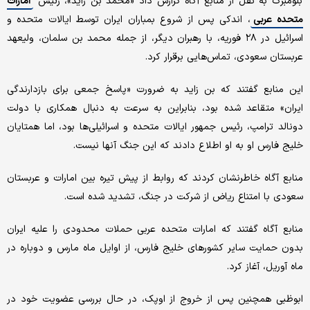
بلومبرگ به نقل از منابع آگاه گزارش داد «محمد بن زاید»، رئیس
امارات
متحده عربی
، اندکی پس از شروع بمباران ایران توسط ایالات متحده و
اسرائیل در ۲۸ فوریه، با رهبران دیگر، از جمله محمد بن سلمان، ولیعهد
عربستان سعودی، تماس‌هایی برقرار کرد.
این منابع گفتند که بن زاید به ضرورت «پاسخ جمعی برای بازدارندگی
ایران» متقاعد شده بود، بنابراین به سرعت به دنبال همکاری با دولت
دونالد ترامپ، رئیس جمهور ایالات متحده و اسرائیلی‌ها بود، اما همتایان
خلیج فارس او به او اطلاع دادند که این جنگ آنها نیست.
منابع آگاه خاطرنشان کردند که روابط از پیش تیره بین امارات و عربستان
سعودی با امتناع ریاض از شرکت در جنگ، تشدید شده است.
منابع آگاه گفتند که امارات متحده عربی حملات محدودی را علیه ایران
بدون حمایت سایر کشورهای خلیج فارس، از اوایل ماه مارس و دوباره در
ماه آوریل، آغاز کرد.
ابوظبی همچنین پس از خروج از اوپک، در حال بررسی عضویت خود در