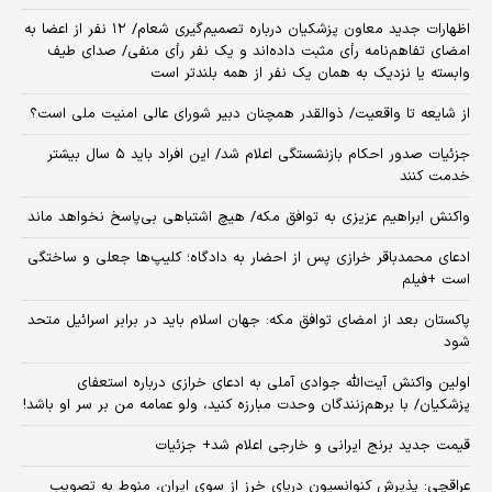
اظهارات جدید معاون پزشکیان درباره تصمیم‌گیری شعام/ ۱۲ نفر از اعضا به
امضای تفاهم‌نامه رأی مثبت داده‌اند و یک نفر رأی منفی/ صدای طیف
وابسته یا نزدیک به همان یک نفر از همه بلندتر است
از شایعه تا واقعیت/ ذوالقدر همچنان دبیر شورای ‌عالی امنیت ملی است؟
جزئیات صدور احکام بازنشستگی اعلام شد/ این افراد باید ۵ سال بیشتر
خدمت کنند
واکنش ابراهیم عزیزی به توافق مکه/ هیچ اشتباهی بی‌پاسخ نخواهد ماند
ادعای محمدباقر خرازی پس از احضار به دادگاه؛ کلیپ‌ها جعلی و ساختگی
است +فیلم
پاکستان بعد از امضای توافق مکه: جهان اسلام باید در برابر اسرائیل متحد
شود
اولین واکنش آیت‌الله جوادی آملی به ادعای خرازی درباره استعفای
پزشکیان/ با برهم‌زنندگان وحدت مبارزه کنید، ولو عمامه من بر سر او باشد!
قیمت جدید برنج ایرانی و خارجی اعلام شد+ جزئیات
عراقچی: پذیرش کنوانسیون دریای خرز از سوی ایران، منوط به تصویب