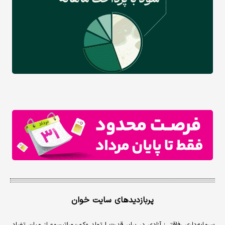
پربازدیدهای سایت خوان
سرمایه‌داری رفاقتی؛ آزادی در برابر قدرت | تولد «کورپوراتیسم» از میان تضاد