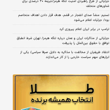
جزئیاتی از طرح راهبردی امنیت تنگه هرمز/جریمه ۲۰ درصدی برای
شناورهای متخلف
تسنیم: منشأ صدای انفجار در قشم، هدف قرار دادن اهداف متخاصم
بود/ جزئیات اعلام می‌شود
ترامپ در برابر ایران اعلام پیروزی کرد
جزئیاتی از مذاکرات ایران و عمان درباره تنگه هرمز/ تهران شرط انطباق
توافق با حقوق بین‌الملل را پذیرفت
انتقاد ظریفیان از مخالفت با مذاکره به دلایل صرفا سیاسی/ یکی از
ابزارهای مهم سیاست خارجی را از کار می‌اندازند