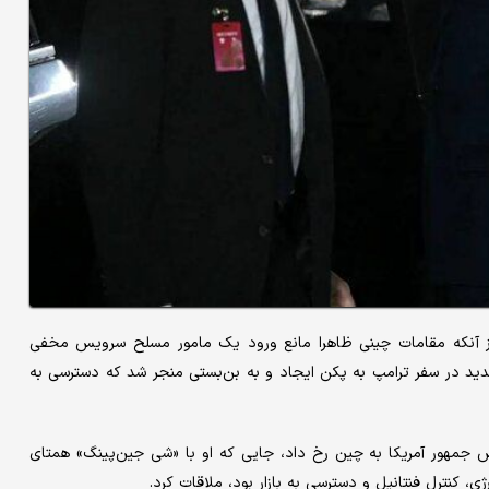
 آنکه مقامات چینی ظاهرا مانع ورود یک مامور مسلح سرویس مخفی
شدید در سفر ترامپ به پکن ایجاد و به بن‌بستی منجر شد که دسترسی به
س جمهور آمریکا به چین رخ داد، جایی که او با «شی جین‌پینگ» همتای
ی، کنترل فنتانیل و دسترسی به بازار بود، ملاقات کرد.