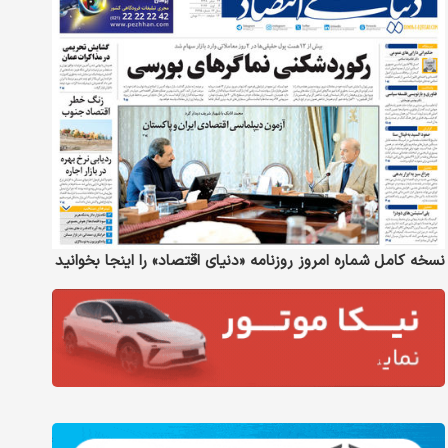
نسخه کامل شماره امروز روزنامه «دنیای‌ اقتصاد» را اینجا بخوانید