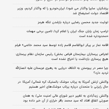
پزشکیان: سایپا واگذار می شود/ ایران‌خودرو را که واگذار کردیم، وزیر
اقتصاد دولت استیضاح شد
توئیت جدید محسن رضایی درباره بازشدن تنگه هرمز
ترامپ زمان پایان جنگ ایران را اعلام کرد/ تامین برخی مهمات
«محدودتر» شده است
اقامه نماز بر پیکر ابوالقاسم قاسم زاده توسط سید محمد خاتمی+ فیلم
اعتراض پرستاران بیمارستان فیاض بخش/ رئیس سازمان نظام پرستاری:
هیچ پرستاری بازداشت یا اخراج نشده است
چرا مصر در پیوستن به ائتلاف دریایی به رهبری عربستان علیه انصارالله
تردید دارد؟
واکنش ارتش آمریکا به پرتاب موشک بالستیک کره شمالی/ آمریکا: در
حال رایزنی با متحدان درباره پرتاب موشک‌های اخیر هستیم
واکنش زیدآبادی به تغییر دبیر شورای عالی امنیت ملی/ به همان
صورتی اتفاق افتاد که سید محمد باقر خرازی از آن خبر داده بود