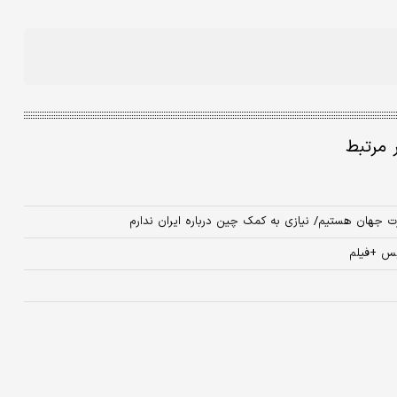
ر مرتبط
رت جهان هستیم/ نیازی به کمک چین درباره ایران ندارم
بس +فیلم