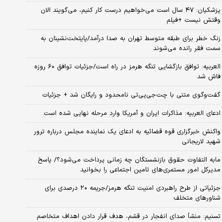
پزشکیان: ۴۷ سال است می‌خواهیم درست کار کنیم، می‌گویند الان
وقتش نیست +فیلم
زنگ خطر برای طبقه متوسط تهران به صدا درآمد/پایتخت‌نشینان به
سمت فقر رانده می‌شوند
العربیه: توافق بازگشایی تنگه هرمز در راه است/جزئیات توافق ۶۰ روزه
فاش شد
گفت‌وگوی متنی با چت‌جی‌پی‌تی نامحدود و رایگان شد + جزئیات
ادعای العربیه: مذاکرات ایران و آمریکا وارد مرحله نهایی شده است
واکنش خبرگزاری قوه قضائیه به ادعای یک نماینده مجلس درباره ترور
شهید لاریجانی
مابه التفاوت حقوق بازنشستگان چه زمانی پرداخت می‌شود؟/ پاسخ
مدیرکل امور مستمری‌های تامین اجتماعی را بخوانید
جزئیاتی از طرح راهبردی امنیت تنگه هرمز/جریمه ۲۰ درصدی برای
شناورهای متخلف
تسنیم: منشأ صدای انفجار در قشم، هدف قرار دادن اهداف متخاصم