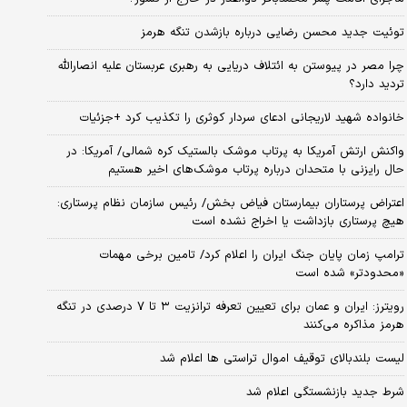
توئیت جدید محسن رضایی درباره بازشدن تنگه هرمز
چرا مصر در پیوستن به ائتلاف دریایی به رهبری عربستان علیه انصارالله
تردید دارد؟
خانواده شهید لاریجانی ادعای سردار کوثری را تکذیب کرد +جزئیات
واکنش ارتش آمریکا به پرتاب موشک بالستیک کره شمالی/ آمریکا: در
حال رایزنی با متحدان درباره پرتاب موشک‌های اخیر هستیم
اعتراض پرستاران بیمارستان فیاض بخش/ رئیس سازمان نظام پرستاری:
هیچ پرستاری بازداشت یا اخراج نشده است
ترامپ زمان پایان جنگ ایران را اعلام کرد/ تامین برخی مهمات
«محدودتر» شده است
رویترز: ایران و عمان برای تعیین تعرفه ترانزیت ۳ تا ۷ درصدی در تنگه
هرمز مذاکره می‌کنند
لیست بلندبالای توقیف اموال تراستی ها اعلام شد
شرط جدید بازنشستگی اعلام شد