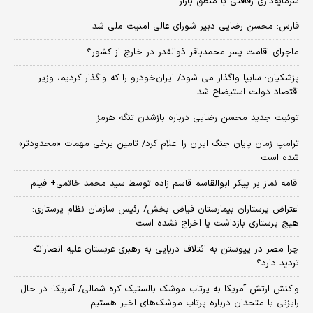
سرمایه‌داری رفاقتی با منطق بازار
فارس: محسن رضایی دبیر شورای عالی امنیت ملی شد
ماجرای اقامت پسر محمدباقر ذوالقدر در خارج از کشور؟
پزشکیان: سایپا واگذار می شود/ ایران‌خودرو را که واگذار کردیم، وزیر
اقتصاد دولت استیضاح شد
توئیت جدید محسن رضایی درباره بازشدن تنگه هرمز
ترامپ زمان پایان جنگ ایران را اعلام کرد/ تامین برخی مهمات «محدودتر»
شده است
اقامه نماز بر پیکر ابوالقاسم قاسم زاده توسط سید محمد خاتمی+ فیلم
اعتراض پرستاران بیمارستان فیاض بخش/ رئیس سازمان نظام پرستاری:
هیچ پرستاری بازداشت یا اخراج نشده است
چرا مصر در پیوستن به ائتلاف دریایی به رهبری عربستان علیه انصارالله
تردید دارد؟
واکنش ارتش آمریکا به پرتاب موشک بالستیک کره شمالی/ آمریکا: در حال
رایزنی با متحدان درباره پرتاب موشک‌های اخیر هستیم