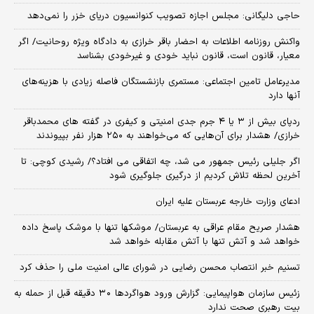
حاجی دلیگانی: مجلس اجازه تصویب کنوانسیون دریای خزر را نمی‌دهد
واکنش روزنامه اطلاعات به احضار باقر خرازی به دادگاه ویژه روحانیت/ اگر
معیار، قانون است، قانون نباید خودی و غیرخودی بشناسد
مدیرعامل تامین اجتماعی: مستمری بازنشستگان فاصله زیادی با هزینه‌های
آنها دارد
ردپای بیش از ۳ یا ۴ جرم جدی امنیتی و کیفری در گفته های محمدباقر
خرازی/ هشدار برای آن‌هایی که می‌خواهند به ۲۵۰ هزار نفر بپیوندند
اگر جلیلی رئیس جمهور می شد، چه اتفاقی می افتاد؟/ رشیدی کوچی: تا
آخرین لحظه تلاش کردیم از درگیری جلوگیری شود
ادعای وزارت خارجه عربستان علیه ایران
هشدار صریح مقام عراقی به عربستان/ موشکها تنها با موشک پاسخ داده
خواهد شد و آتش تنها با آتش مقابله خواهد شد
تسنیم خبر انتصاب محسن رضایی در شورای عالی امنیت ملی را حذف کرد
زئیس سازمان هواپیمایی: گزارش ورود هواگردها ٣٠ دقیقه قبل از حمله به
بیت رهبری صحت ندارد