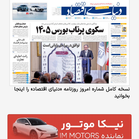
نسخه کامل شماره امروز روزنامه «دنیای‌ اقتصاد» را اینجا
بخوانید