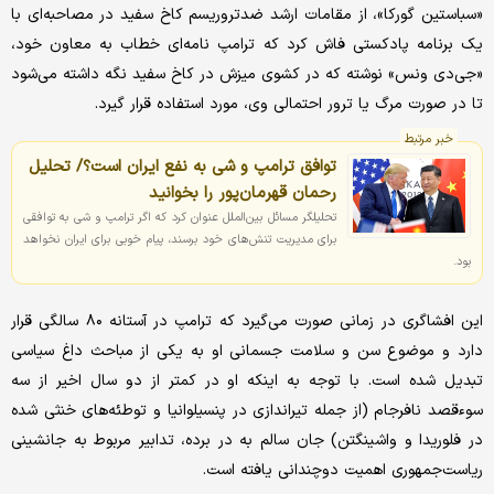
«سباستین گورکا»، از مقامات ارشد ضدتروریسم کاخ سفید در مصاحبه‌ای با
یک برنامه پادکستی فاش کرد که ترامپ نامه‌ای خطاب به معاون خود،
«جی‌دی ونس» نوشته که در کشوی میزش در کاخ سفید نگه داشته می‌شود
تا در صورت مرگ یا ترور احتمالی وی، مورد استفاده قرار گیرد.
خبر مرتبط
توافق ترامپ و شی به نفع ایران است؟/ تحلیل
رحمان قهرمان‌پور را بخوانید
تحلیلگر مسائل بین‌الملل عنوان کرد که اگر ترامپ و شی به توافقی
برای مدیریت تنش‌های خود برسند، پیام خوبی برای ایران نخواهد
بود.
این افشاگری در زمانی صورت می‌گیرد که ترامپ در آستانه ۸۰ سالگی قرار
دارد و موضوع سن و سلامت جسمانی او به یکی از مباحث داغ سیاسی
تبدیل شده است. با توجه به اینکه او در کمتر از دو سال اخیر از سه
سوءقصد نافرجام (از جمله تیراندازی در پنسیلوانیا و توطئه‌های خنثی شده
در فلوریدا و واشینگتن) جان سالم به در برده، تدابیر مربوط به جانشینی
ریاست‌جمهوری اهمیت دوچندانی یافته است.