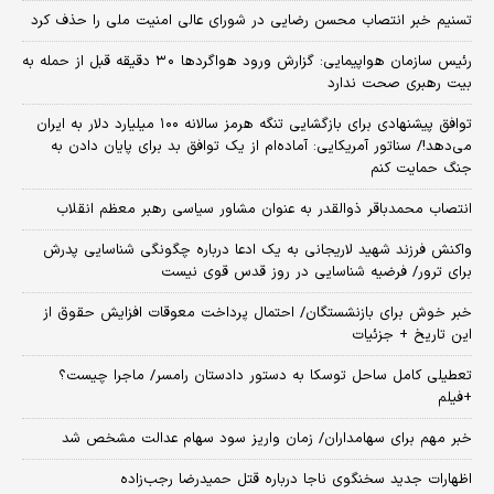
تسنیم خبر انتصاب محسن رضایی در شورای عالی امنیت ملی را حذف کرد
رئیس سازمان هواپیمایی: گزارش ورود هواگردها ٣٠ دقیقه قبل از حمله به
بیت رهبری صحت ندارد
توافق پیشنهادی برای بازگشایی تنگه هرمز سالانه ۱۰۰ میلیارد دلار به ایران
می‌دهد!/ سناتور آمریکایی: آماده‌ام از یک توافق بد برای پایان دادن به
جنگ حمایت کنم
انتصاب محمدباقر ذوالقدر به عنوان مشاور سیاسی رهبر معظم انقلاب
واکنش فرزند شهید لاریجانی به یک ادعا درباره چگونگی شناسایی پدرش
برای ترور/ فرضیه شناسایی در روز قدس قوی نیست
خبر خوش برای بازنشستگان/ احتمال پرداخت معوقات افزایش حقوق از
این تاریخ + جزئیات
تعطیلی کامل ساحل توسکا به دستور دادستان رامسر/ ماجرا چیست؟
+فیلم
خبر مهم برای سهامداران/ زمان واریز سود سهام عدالت مشخص شد
اظهارات جدید سخنگوی ناجا درباره قتل حمیدرضا رجب‌زاده