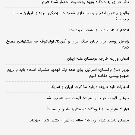
باقر خرازی به دادگاه ویژه روحانیت احضار شد+ فیلم
وقوع چندین انفجار و تیراندازی شدید در نزدیکی مرز‌های ایران/ ماجرا
چیست؟
انتشار اسناد جدید از بشقاب پرنده‌ها
راه‌حل روسیه برای پایان جنگ ایران و آمریکا/ اولیانوف چه پیشنهادی مطرح
کرد؟
ادعای وزارت خارجه عربستان علیه ایران
وزیر دفاع پاکستان: اسرائیل برای همه یک تهدید مشترک است/ باید با رژیم
صهیونیستی مقابله کنیم
اظهارات تازه ظریف درباره مذاکرات ایران و آمریکا
طوفان قیمت در بازار لبنیات/ قیمت شیر عجیب شد
فرار ۴ هواپیما از فرودگاه عربستان/ ماجرا چیست؟
معمای ناپدید شدن زن ۴۵ ساله در تهران کشف شد+ جزئیات