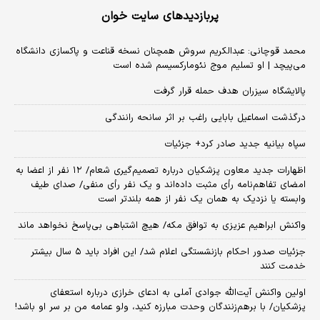
پربازدیدهای سایت خوان
محمد قوچانی: عبدالکریم سروش همچنان نسخه قناعت و پاکسازی دانشگاه
می‌پیچد | او تسلیم موج نئومارکسیسم شده است
پالایشگاه سیزران هدف حمله قرار گرفت
درگذشت اسماعیل بابایی راغب بر اثر سانحه رانندگی
سپاه بیانیه جدید صادر کرد+ جزئیات
اظهارات جدید معاون پزشکیان درباره تصمیم‌گیری شعام/ ۱۲ نفر از اعضا به
امضای تفاهم‌نامه رأی مثبت داده‌اند و یک نفر رأی منفی/ صدای طیف
وابسته یا نزدیک به همان یک نفر از همه بلندتر است
واکنش ابراهیم عزیزی به توافق مکه/ هیچ اشتباهی بی‌پاسخ نخواهد ماند
جزئیات صدور احکام بازنشستگی اعلام شد/ این افراد باید ۵ سال بیشتر
خدمت کنند
اولین واکنش آیت‌الله جوادی آملی به ادعای خرازی درباره استعفای
پزشکیان/ با برهم‌زنندگان وحدت مبارزه کنید، ولو عمامه من بر سر او باشد!