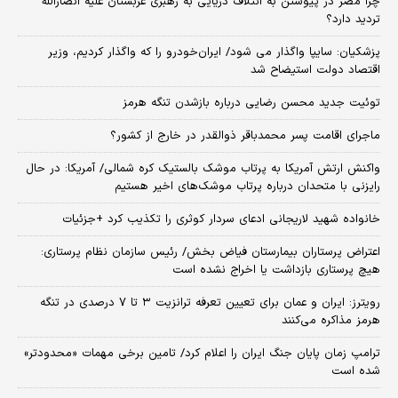
چرا مصر در پیوستن به ائتلاف دریایی به رهبری عربستان علیه انصارالله
تردید دارد؟
پزشکیان: سایپا واگذار می شود/ ایران‌خودرو را که واگذار کردیم، وزیر
اقتصاد دولت استیضاح شد
توئیت جدید محسن رضایی درباره بازشدن تنگه هرمز
ماجرای اقامت پسر محمدباقر ذوالقدر در خارج از کشور؟
واکنش ارتش آمریکا به پرتاب موشک بالستیک کره شمالی/ آمریکا: در حال
رایزنی با متحدان درباره پرتاب موشک‌های اخیر هستیم
خانواده شهید لاریجانی ادعای سردار کوثری را تکذیب کرد +جزئیات
اعتراض پرستاران بیمارستان فیاض بخش/ رئیس سازمان نظام پرستاری:
هیچ پرستاری بازداشت یا اخراج نشده است
رویترز: ایران و عمان برای تعیین تعرفه ترانزیت ۳ تا ۷ درصدی در تنگه
هرمز مذاکره می‌کنند
ترامپ زمان پایان جنگ ایران را اعلام کرد/ تامین برخی مهمات «محدودتر»
شده است