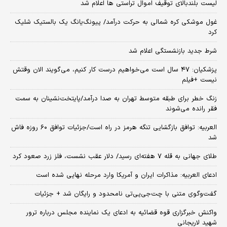
لیست بلندبالای توقیف اموال تراستی ها اعلام شد
غول موشکی کره شمالی به حرکت درآمد/ پیونگ‌یانگ یک بالستیک شلیک
کرد
شرط جدید بازنشستگی اعلام شد
پزشکیان: ۴۷ سال است می‌خواهیم درست کار کنیم، می‌گویند الان وقتش
نیست +فیلم
زنگ خطر برای طبقه متوسط تهران به صدا درآمد/پایتخت‌نشینان به سمت
فقر رانده می‌شوند
العربیه: توافق بازگشایی تنگه هرمز در راه است/جزئیات توافق ۶۰ روزه فاش
شد
طلای جهانی به قله ۷ هفته‌ای رسید/ دلار عقب نشست، فلز زرد صعود کرد
ادعای العربیه: مذاکرات ایران و آمریکا وارد مرحله نهایی شده است
گفت‌وگوی متنی با چت‌جی‌پی‌تی نامحدود و رایگان شد + جزئیات
واکنش خبرگزاری قوه قضائیه به ادعای یک نماینده مجلس درباره ترور
شهید لاریجانی