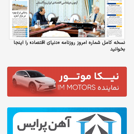
نسخه کامل شماره امروز روزنامه «دنیای‌ اقتصاد» را اینجا
بخوانید