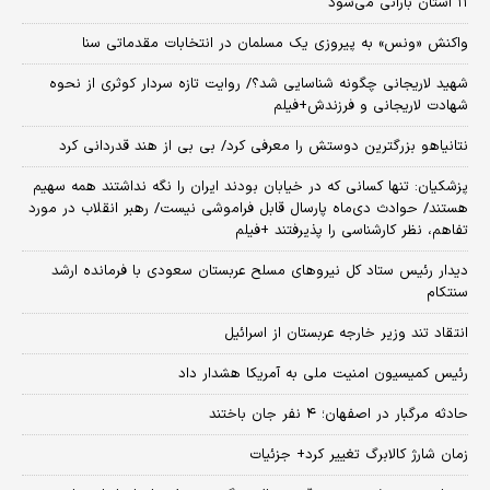
۱۱ استان بارانی می‌شود
واکنش «ونس» به پیروزی یک مسلمان در انتخابات مقدماتی سنا
شهید لاریجانی چگونه شناسایی شد؟/ روایت تازه سردار کوثری از نحوه
شهادت لاریجانی و فرزندش+فیلم
نتانیاهو بزرگترین دوستش را معرفی کرد/ بی بی از هند قدردانی کرد
پزشکیان: تنها کسانی که در خیابان بودند ایران را نگه نداشتند همه سهیم
هستند/ حوادث دی‌ماه پارسال قابل فراموشی نیست/ رهبر انقلاب در مورد
تفاهم، نظر کارشناسی را پذیرفتند +فیلم
دیدار رئیس ستاد کل نیروهای مسلح عربستان سعودی با فرمانده ارشد
سنتکام
انتقاد تند وزیر خارجه عربستان از اسرائیل
رئیس کمیسیون امنیت ملی به آمریکا هشدار داد
حادثه مرگبار در اصفهان؛ ۴ نفر جان باختند
زمان شارژ کالابرگ تغییر کرد+ جزئیات