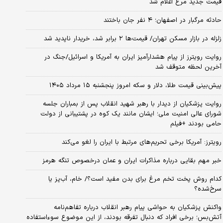
قیمت جدید مرغ اعلام شد
حادثه مرگبار در اصفهان؛ ۴ نفر جان باختند
زلزله در بازار مسکن تهران/ قیمت‌ها ۲ برابر شد، خریدار ناپدید شد
روایت رویترز از پیام هشدارآمیز ایران به آمریکا و اسرائیل/جنگ در
آخرین لحظه متوقف شد
پیش‌بینی قیمت طلا، دلار و سکه امروز پنجشنبه ۱۵ مرداد ۱۴۰۵
روایت پزشکیان از دیدار با رهبر شهید انقلاب پس از بمباران جلسه
شورای عالی امنیت ملی؛ ایشان مانند یک کوه در پشتیبانی از دولت
حامی بودند +فیلم
رویترز: آمریکا برخی تحریم‌های مرتبط با ایران را لغو می‌کند
خبر مهم بقایی درباره مذاکرات ایران و عمان درخصوص تنگه هرمز
کدام روش پخت تخم مرغ برای بدن مفید است؟/ خام، آب‌پز یا
سرخ‌شده؟
واکنش پزشکیان به حواشی پیام رهبر انقلاب درباره تفاهم‌نامه
آتش‌بس؛ برخی افراد که دنبال تفرقه بودند، از این موضوع سوءاستفاده