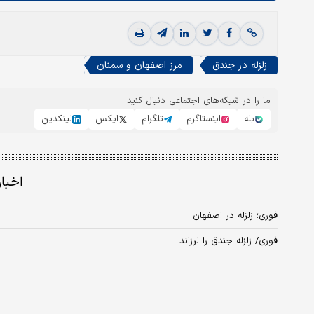
زلزله در جندق
مرز اصفهان و سمنان
ما را در شبکه‌های اجتماعی دنبال کنید
بله
اینستاگرم
تلگرام
ایکس
لینکدین
اخبا
فوری؛ زلزله در اصفهان
فوری/ زلزله جندق را لرزاند