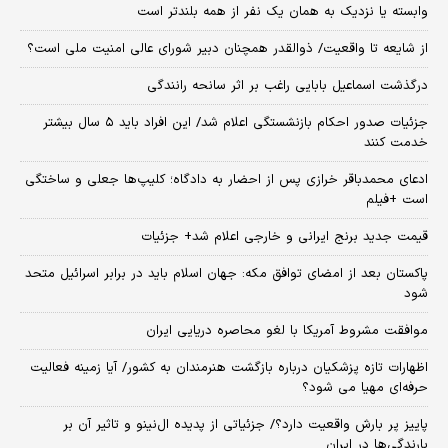
وابسته یا نزدیک به همان یک نفر از همه بلندتر است
از شایعه تا واقعیت/ ذوالقدر همچنان دبیر شورای ‌عالی امنیت ملی است؟
درگذشت اسماعیل بابایی راغب بر اثر سانحه رانندگی
جزئیات صدور احکام بازنشستگی اعلام شد/ این افراد باید ۵ سال بیشتر
خدمت کنند
ادعای محمدباقر خرازی پس از احضار به دادگاه؛ کلیپ‌ها جعلی و ساختگی
است +فیلم
قیمت جدید برنج ایرانی و خارجی اعلام شد+ جزئیات
پاکستان بعد از امضای توافق مکه: جهان اسلام باید در برابر اسرائیل متحد
شود
موافقت مشروط آمریکا با لغو محاصره دریایی ایران
اظهارات تازه پزشکیان درباره بازگشت هنرمندان به کشور/ آیا زمینه فعالیت
حرفه‌ای مهیا می شود؟
پاییز پر بارش واقعیت دارد؟/ جزئیاتی از پدیده ال‌نینو و تاثیر آن بر
بارندگی‌ها در ایران