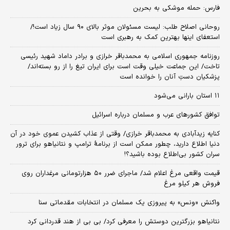
فارس: حمله موشکی به بحرین
روحانی اصلاح طلب: ‌لیست مسئولان موثر بالای ۹۰ سال زیاد است!/
استعفای اینها بهترین کمک به رهبری است
روزنامه جمهوری اسلامی به محمدباقر خرازی و برادر داماد شهید رئیسی
تاخت/ این جماعت خیلی وقت است برای ایران تیغ را از رو بسته‌اند/
پزشکیان دستِ آنان را خوانده است
۱۱ استان بارانی می‌شود
توافق کشورهای عرب و مسلمان درباره اسرائیل
کنایه زیدآبادی به محمدباقر خرازی/ وقتی از عذاب کشیدن عموی خود در آن
دنیا اطلاع دارید، چطور ممکن است از برنامهٔ ترامپ و نتانیاهو برای ترور
سران کشور بی‌اطلاع بوده باشید؟!
قیمت واقعی مرغ اعلام شد/ ماجرای ضرر ۵۰ هزارتومانی مرغداران روی
فروش هر کیلو مرغ
واکنش «ونس» به پیروزی یک مسلمان در انتخابات مقدماتی سنا
نتانیاهو بزرگترین دوستش را معرفی کرد/ بی بی از هند قدردانی کرد