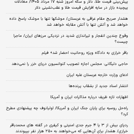
پیش‌بینی قیمت طلا، دلار و سکه امروز شنبه ۱۷ مرداد ۱۴۰۵/ معادلات
پیچیده بازار در سایه افزایش قیمت طلا و عقب‌نشینی دلار
هشدار صریح مقام عراقی به عربستان/ موشکها تنها با موشک پاسخ داده
خواهد شد و آتش تنها با آتش مقابله خواهد شد
وقوع چندین انفجار و تیراندازی شدید در نزدیکی مرز‌های ایران/ ماجرا
چیست؟
باقر خرازی به دادگاه ویژه روحانیت احضار شد+ فیلم
حاجی دلیگانی: مجلس اجازه تصویب کنوانسیون دریای خزر را نمی‌دهد
ادعای وزارت خارجه عربستان علیه ایران
انتشار اسناد جدید از بشقاب پرنده‌ها
اظهارات تازه ظریف درباره مذاکرات ایران و آمریکا
راه‌حل روسیه برای پایان جنگ ایران و آمریکا/ اولیانوف چه پیشنهادی مطرح
کرد؟
ردپای بیش از ۳ یا ۴ جرم جدی امنیتی و کیفری در گفته های محمدباقر
خرازی/ هشدار برای آن‌هایی که می‌خواهند به ۲۵۰ هزار نفر بپیوندند