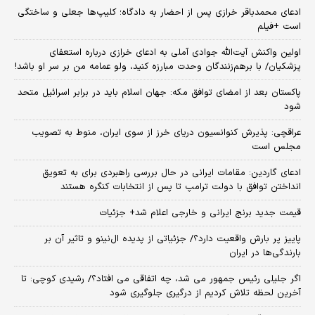
ادعای محمدباقر خرازی پس از احضار به دادگاه؛ کلیپ‌ها جعلی و ساختگی
است +فیلم
اولین واکنش آیت‌الله جوادی آملی به ادعای خرازی درباره استعفای
پزشکیان/ با برهم‌زنندگان وحدت مبارزه کنید، ولو عمامه من بر سر او باشد!
پاکستان بعد از امضای توافق مکه: جهان اسلام باید در برابر اسرائیل متحد
شود
عراقچی: پذیرش کنوانسیون دریای خرز از سوی ایران، منوط به تصویب
مجلس است
ادعای گاردین: مقامات ایرانی در حال بررسی راهبردی برای به تعویق
انداختن توافق با دولت ترامپ تا پس از انتخابات کنگره هستند
قیمت جدید برنج ایرانی و خارجی اعلام شد+ جزئیات
پاییز پر بارش واقعیت دارد؟/ جزئیاتی از پدیده ال‌نینو و تاثیر آن بر
بارندگی‌ها در ایران
اگر جلیلی رئیس جمهور می شد، چه اتفاقی می افتاد؟/ رشیدی کوچی: تا
آخرین لحظه تلاش کردیم از درگیری جلوگیری شود