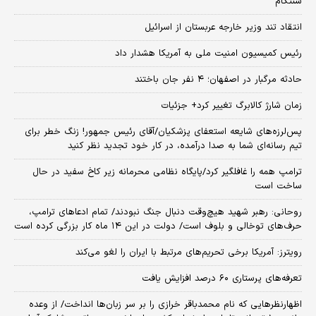
سنتکام
انتقاد تند وزیر خارجه عربستان از اسرائیل
رئیس کمیسیون امنیت ملی به آمریکا هشدار داد
حادثه مرگبار در اصفهان؛ ۴ نفر جان باختند
زمان شارژ کالابرگ تغییر کرد+ جزئیات
پس‌لرزه‌های شایعه استعفای پزشکیان/آقای رئیس جمهور! زنگ خطر برای
تیم رسانه‌ای شما به صدا درآمده، در کار خود تجدید نظر کنید
ترامپ همه را غافلگیر کرد/پایگاه نظامی محرمانه زیر کاخ سفید در حال
ساخت است
روحانی: رهبر شهید هیچ‌وقت دنبال جنگ نبودند/ تمام ادعاهای ترامپ،
حرف‌های توخالی و بلوف است/ دولت در این ۱۴ ماه کار بزرگی کرده است
رویترز: آمریکا برخی تحریم‌های مرتبط با ایران را لغو می‌کند
تعرفه‌های پرستاری ۶۰ درصد افزایش یافت
اظهارنظرهایی که نام محمدباقر خرازی را بر سر زبان‌ها انداخت/ از وعده