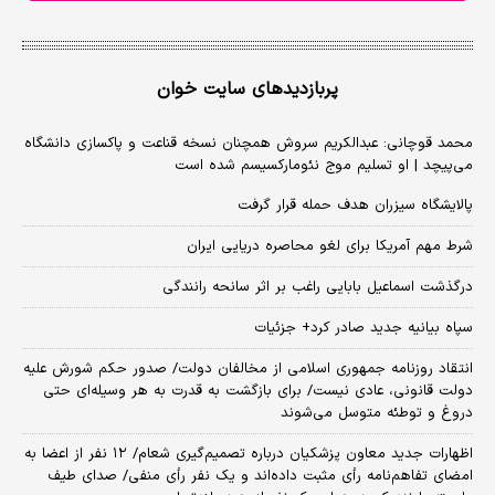
پربازدیدهای سایت خوان
محمد قوچانی: عبدالکریم سروش همچنان نسخه قناعت و پاکسازی دانشگاه
می‌پیچد | او تسلیم موج نئومارکسیسم شده است
پالایشگاه سیزران هدف حمله قرار گرفت
شرط مهم آمریکا برای لغو محاصره دریایی ایران
درگذشت اسماعیل بابایی راغب بر اثر سانحه رانندگی
سپاه بیانیه جدید صادر کرد+ جزئیات
انتقاد روزنامه جمهوری اسلامی از مخالفان دولت/ صدور حکم شورش علیه
دولت قانونی، عادی نیست/ برای بازگشت به قدرت به هر وسیله‌ای حتی
دروغ و توطئه متوسل می‌شوند
اظهارات جدید معاون پزشکیان درباره تصمیم‌گیری شعام/ ۱۲ نفر از اعضا به
امضای تفاهم‌نامه رأی مثبت داده‌اند و یک نفر رأی منفی/ صدای طیف