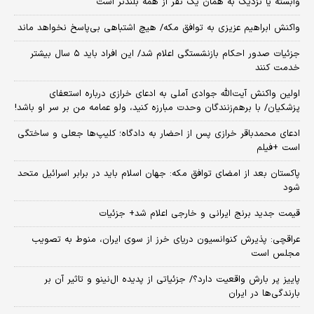
وابسته یا نزدیک به همان یک نفر از همه بلندتر است
واکنش ابراهیم عزیزی به توافق مکه/ هیچ اشتباهی بی‌پاسخ نخواهد ماند
جزئیات صدور احکام بازنشستگی اعلام شد/ این افراد باید ۵ سال بیشتر
خدمت کنند
اولین واکنش آیت‌الله جوادی آملی به ادعای خرازی درباره استعفای
پزشکیان/ با برهم‌زنندگان وحدت مبارزه کنید، ولو عمامه من بر سر او باشد!
ادعای محمدباقر خرازی پس از احضار به دادگاه؛ کلیپ‌ها جعلی و ساختگی
است +فیلم
پاکستان بعد از امضای توافق مکه: جهان اسلام باید در برابر اسرائیل متحد
شود
قیمت جدید برنج ایرانی و خارجی اعلام شد+ جزئیات
عراقچی: پذیرش کنوانسیون دریای خرز از سوی ایران، منوط به تصویب
مجلس است
پاییز پر بارش واقعیت دارد؟/ جزئیاتی از پدیده ال‌نینو و تاثیر آن بر
بارندگی‌ها در ایران