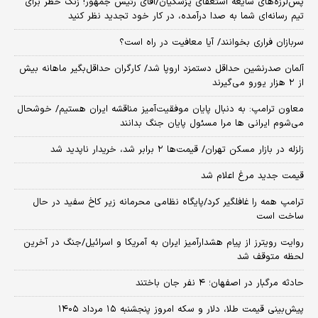
پس‌لرزه‌های شایعه استعفای پزشکیان/آقای رئیس جمهور! زنگ خطر برای
تیم رسانه‌ای شما به صدا درآمده، در کار خود تجدید نظر کنید
سربازان فراری بخوانند/ آیا معافیت در راه است؟
آلمان صدرنشین حداقل دستمزد اروپا شد/ کارگران حداقل‌بگیر ماهانه بیش
از ۲ هزار یورو می‌گیرند
معاون ترامپ: به دنبال پایان موفقیت‌آمیز مناقشه ایران هستیم/ خوشحال
می‌شوم ایرانی ها مرا مسئول پایان جنگ بدانند
زلزله در بازار مسکن تهران/ قیمت‌ها ۲ برابر شد، خریدار ناپدید شد
قیمت جدید مرغ اعلام شد
ترامپ همه را غافلگیر کرد/پایگاه نظامی محرمانه زیر کاخ سفید در حال
ساخت است
روایت رویترز از پیام هشدارآمیز ایران به آمریکا و اسرائیل/جنگ در آخرین
لحظه متوقف شد
حادثه مرگبار در اصفهان؛ ۴ نفر جان باختند
پیش‌بینی قیمت طلا، دلار و سکه امروز پنجشنبه ۱۵ مرداد ۱۴۰۵