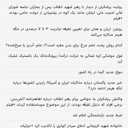
روایت پزشکیان از دیدار با رهبر شهید انقلاب پس از بمباران جلسه شورای
عالی امنیت ملی؛ ایشان مانند یک کوه در پشتیبانی از دولت حامی بودند
+فیلم
رویترز: ایران و عمان برای تعیین تعرفه ترانزیت ۳ تا ۷ درصدی در تنگه
هرمز مذاکره می‌کنند
کدام روش پخت تخم مرغ برای بدن مفید است؟/ خام، آب‌پز یا سرخ‌شده؟
غول موشکی کره شمالی به حرکت درآمد/ پیونگ‌یانگ یک بالستیک شلیک
کرد
موج جدید گرما در راه کشور
خبر جدید پاکستان درباره مذاکرات ایران و آمریکا/ رایزنی کشورها درباره
تنگه هرمز ادامه دارد؟
واکنش پزشکیان به حواشی پیام رهبر انقلاب درباره تفاهم‌نامه آتش‌بس؛
برخی افراد که دنبال تفرقه بودند، از این موضوع سوءاستفاده کردند +فیلم
شرط جدید بازنشستگی اعلام شد
خانواده شهید لاریجانی ادعای سردار کوثری را تکذیب کرد +جزئیات