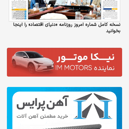
نسخه کامل شماره امروز روزنامه «دنیای‌ اقتصاد» را اینجا
بخوانید