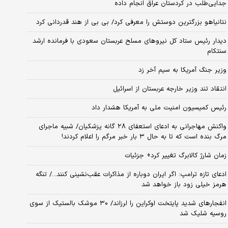
جدایی‌طلب در کردستان عراق انجام داده
نتانیاهو بزرگترین دوستش را معرفی کرد/ بی بی از هند قدردانی کرد
دیدار رئیس ستاد کل نیروهای مسلح عربستان سعودی با فرمانده ارشد
سنتکام
وزیر جنگ آمریکا به سیم آخر زد
انتقاد تند وزیر خارجه عربستان از اسرائیل
رئیس کمیسیون امنیت ملی به آمریکا هشدار داد
واکنش مهاجرانی به ادعای استعفای ۲۸ گانه پزشکیان/ شبیه ماجرای
مرگ بنده است که تا به حال ۳ بار خبر مرگم را اعلام کردند!
زمان شارژ کالابرگ تغییر کرد+ جزئیات
ادعای تازه ترامپ: اگر ایران دوباره از مذاکرات عقب‌نشینی کنند.../ تنگه
هرمز خیلی زود باز خواهد شد
انفجارهای شدید پایتخت اوکراین را لرزاند/ ۳۰ موشک بالستیک از سوی
روسیه شلیک شد