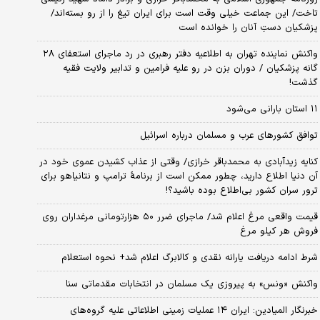
تاخت/ این جماعت خیلی وقت است برای ایران تیغ را از رو بسته‌اند/
پزشکیان دستِ آنان را خوانده است
واکنش نماینده تهران به اطلاعیه دفتر رهبری در رد ماجرای استعفای ۲۸
گانه پزشکیان / دوران بزن در رو علیه فرامین و تدابیر ولایت فقیه
گذشت!
۱۱ استان بارانی می‌شود
توافق کشورهای عرب و مسلمان درباره اسرائیل
کنایه زیدآبادی به محمدباقر خرازی/ وقتی از عذاب کشیدن عموی خود در
آن دنیا اطلاع دارید، چطور ممکن است از برنامهٔ ترامپ و نتانیاهو برای
ترور سران کشور بی‌اطلاع بوده باشید؟!
قیمت واقعی مرغ اعلام شد/ ماجرای ضرر ۵۰ هزارتومانی مرغداران روی
فروش هر کیلو مرغ
شرط ادامه دریافت یارانه نقدی و کالابرگ اعلام شد+ نحوه استعلام
واکنش «ونس» به پیروزی یک مسلمان در انتخابات مقدماتی سنا
خبرنگار المیادین: ایران ۱۴ عملیات زمینی اطلاعاتی علیه گروه‌های