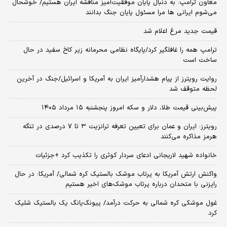
معاون ترامپ: به دنبال پایان موفقیت‌آمیز مناقشه ایران هستیم/ خوشحال
می‌شوم ایرانی ها مرا مسئول پایان جنگ بدانند
قیمت جدید مرغ اعلام شد
ترامپ همه را غافلگیر کرد/پایگاه نظامی محرمانه زیر کاخ سفید در حال
ساخت است
روایت رویترز از پیام هشدارآمیز ایران به آمریکا و اسرائیل/جنگ در آخرین
لحظه متوقف شد
پیش‌بینی قیمت طلا، دلار و سکه امروز پنجشنبه ۱۵ مرداد ۱۴۰۵
رویترز: ایران و عمان برای تعیین تعرفه ترانزیت ۳ تا ۷ درصدی در تنگه
هرمز مذاکره می‌کنند
خانواده شهید لاریجانی ادعای سردار کوثری را تکذیب کرد +جزئیات
واکنش ارتش آمریکا به پرتاب موشک بالستیک کره شمالی/ آمریکا: در حال
رایزنی با متحدان درباره پرتاب موشک‌های اخیر هستیم
غول موشکی کره شمالی به حرکت درآمد/ پیونگ‌یانگ یک بالستیک شلیک
کرد