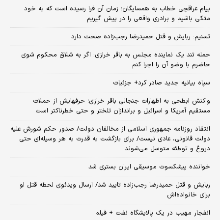
پیام عراقچی خطاب به همسایگان؛ زمان آن فرا رسیده است که به خود
متکی باشیم و برادری واقعی را در پیش گیریم
تسنیم: ربایش و قتل حمیدرضا رجب‌زاده صحت دارد
حمله تند یک نماینده مجلس به باقر خرازی: اگر به شلاق محکوم شوی
حاضرم با وضو آن را اجرا کنم
سپاه بیانیه جدید صادر کرد+ جزئیات
واکنش ابطحی به اظهارات جنجالی باقر خرازی؛ حرفهایش از حملات
مستقیم آمریکا و اسرائیل و براندازان تلختر و حتی خطرناکتر است
انتقاد روزنامه جمهوری اسلامی از مخالفان دولت/ صدور حکم شورش علیه
دولت قانونی، عادی نیست/ برای بازگشت به قدرت به هر وسیله‌ای حتی
دروغ و توطئه متوسل می‌شوند
خواننده پیشکسوت موسیقی ایران بستری شد
ربایش و قتل حمیدرضا رجب‌زاده تایید شد/ ارسال ویدئوی لحظه قتل او
برای خانواده‌اش
انفجار مهیب در یک پالایشگاه نفت + فیلم