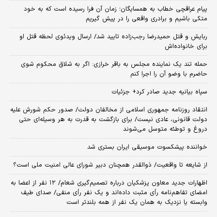
پیام عراقچی خطاب به همسایگان؛ زمان آن فرا رسیده است که به خود
متکی باشیم و برادری واقعی را در پیش گیریم
ربایش و قتل حمیدرضا رجب‌زاده تایید شد/ ارسال ویدئوی لحظه قتل او
برای خانواده‌اش
حمله تند یک نماینده مجلس به باقر خرازی: اگر به شلاق محکوم شوی
حاضرم با وضو آن را اجرا کنم
سپاه بیانیه جدید صادر کرد+ جزئیات
انتقاد روزنامه جمهوری اسلامی از مخالفان دولت/ صدور حکم شورش علیه
دولت قانونی، عادی نیست/ برای بازگشت به قدرت به هر وسیله‌ای حتی
دروغ و توطئه متوسل می‌شوند
خواننده پیشکسوت موسیقی ایران بستری شد
از شایعه تا واقعیت/ ذوالقدر همچنان دبیر شورای ‌عالی امنیت ملی است؟
اظهارات جدید معاون پزشکیان درباره تصمیم‌گیری شعام/ ۱۲ نفر از اعضا به
امضای تفاهم‌نامه رأی مثبت داده‌اند و یک نفر رأی منفی/ صدای طیف
وابسته یا نزدیک به همان یک نفر از همه بلندتر است