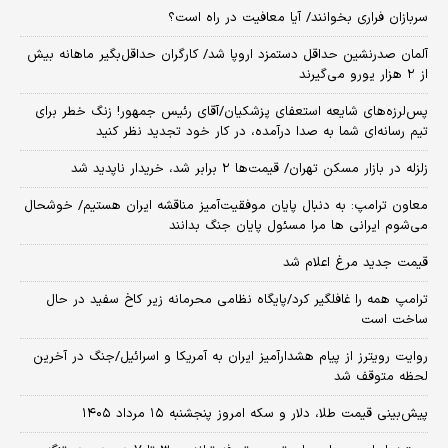
سربازان فراری بخوانند/ آیا معافیت در راه است؟
آلمان صدرنشین حداقل دستمزد اروپا شد/ کارگران حداقل‌بگیر ماهانه بیش
از ۲ هزار یورو می‌گیرند
پس‌لرزه‌های شایعه استعفای پزشکیان/آقای رئیس جمهور! زنگ خطر برای
تیم رسانه‌ای شما به صدا درآمده، در کار خود تجدید نظر کنید
زلزله در بازار مسکن تهران/ قیمت‌ها ۲ برابر شد، خریدار ناپدید شد
معاون ترامپ: به دنبال پایان موفقیت‌آمیز مناقشه ایران هستیم/ خوشحال
می‌شوم ایرانی ها مرا مسئول پایان جنگ بدانند
قیمت جدید مرغ اعلام شد
ترامپ همه را غافلگیر کرد/پایگاه نظامی محرمانه زیر کاخ سفید در حال
ساخت است
روایت رویترز از پیام هشدارآمیز ایران به آمریکا و اسرائیل/جنگ در آخرین
لحظه متوقف شد
پیش‌بینی قیمت طلا، دلار و سکه امروز پنجشنبه ۱۵ مرداد ۱۴۰۵