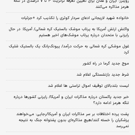
رویترز: ایران و عمان برای تعیین تعرفه ترانزیت ۳ تا ۷ درصدی در تنگه
هرمز مذاکره می‌کنند
خانواده شهید لاریجانی ادعای سردار کوثری را تکذیب کرد +جزئیات
واکنش ارتش آمریکا به پرتاب موشک بالستیک کره شمالی/ آمریکا: در حال
رایزنی با متحدان درباره پرتاب موشک‌های اخیر هستیم
غول موشکی کره شمالی به حرکت درآمد/ پیونگ‌یانگ یک بالستیک شلیک
کرد
موج جدید گرما در راه کشور
شرط جدید بازنشستگی اعلام شد
لیست بلندبالای توقیف اموال تراستی ها اعلام شد
خبر جدید پاکستان درباره مذاکرات ایران و آمریکا/ رایزنی کشورها درباره
تنگه هرمز ادامه دارد؟
پشت پرده اختلافات بر سر مذاکرات ایران و آمریکا/رجایی: می‌خواهند
پزشکیان را خسته کنند/هیچ مذاکره‌ای بدون پشتوانه جنگ به نتیجه
نمی‌رسد