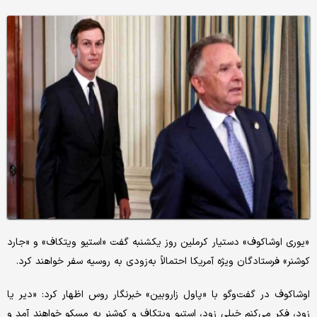
«یوری اوشاکوف» دستیار کرملین روز یکشنبه گفت «استیو ویتکاف» و «جارد
کوشنر» فرستادگان ویژه آمریکا احتمالاً به‌زودی به روسیه سفر خواهند کرد.
اوشاکوف در گفت‌وگو با «پاول زاروبین» خبرنگار روس اظهار کرد: «دیر یا
زود، فکر می‌کنم خیلی زود، استیو ویتکاف و کوشنر به مسکو خواهند آمد و