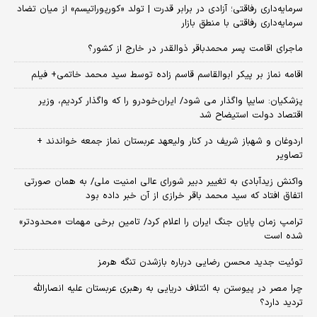
سرمایه‌داری رفاقتی؛ آزادی در برابر قدرت | تولد «کورپوراتیسم» از میان تضاد
سرمایه‌داری رفاقتی با منطق بازار
ماجرای اقامت پسر محمدباقر ذوالقدر در خارج از کشور؟
اقامه نماز بر پیکر ابوالقاسم قاسم زاده توسط سید محمد خاتمی+ فیلم
پزشکیان: سایپا واگذار می شود/ ایران‌خودرو را که واگذار کردیم، وزیر
اقتصاد دولت استیضاح شد
اردوغان و شهباز شریف در کنار ولیعهد عربستان نماز جمعه خواندند +
تصاویر
واکنش زیدآبادی به تغییر دبیر شورای عالی امنیت ملی/ به همان صورتی
اتفاق افتاد که سید محمد باقر خرازی از آن خبر داده بود
ترامپ زمان پایان جنگ ایران را اعلام کرد/ تامین برخی مهمات «محدودتر»
شده است
توئیت جدید محسن رضایی درباره بازشدن تنگه هرمز
چرا مصر در پیوستن به ائتلاف دریایی به رهبری عربستان علیه انصارالله
تردید دارد؟