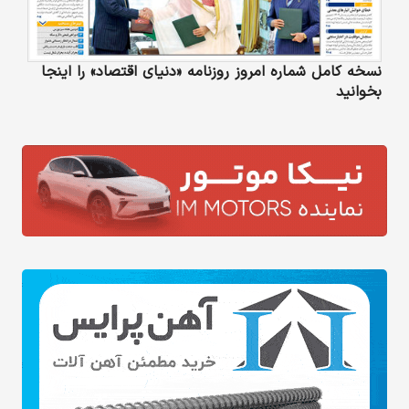
نسخه کامل شماره امروز روزنامه «دنیای‌ اقتصاد» را اینجا
بخوانید