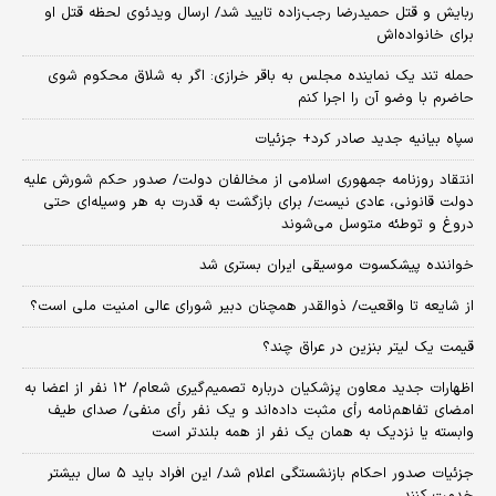
ربایش و قتل حمیدرضا رجب‌زاده تایید شد/ ارسال ویدئوی لحظه قتل او
برای خانواده‌اش
حمله تند یک نماینده مجلس به باقر خرازی: اگر به شلاق محکوم شوی
حاضرم با وضو آن را اجرا کنم
سپاه بیانیه جدید صادر کرد+ جزئیات
انتقاد روزنامه جمهوری اسلامی از مخالفان دولت/ صدور حکم شورش علیه
دولت قانونی، عادی نیست/ برای بازگشت به قدرت به هر وسیله‌ای حتی
دروغ و توطئه متوسل می‌شوند
خواننده پیشکسوت موسیقی ایران بستری شد
از شایعه تا واقعیت/ ذوالقدر همچنان دبیر شورای ‌عالی امنیت ملی است؟
قیمت یک لیتر بنزین در عراق چند؟
اظهارات جدید معاون پزشکیان درباره تصمیم‌گیری شعام/ ۱۲ نفر از اعضا به
امضای تفاهم‌نامه رأی مثبت داده‌اند و یک نفر رأی منفی/ صدای طیف
وابسته یا نزدیک به همان یک نفر از همه بلندتر است
جزئیات صدور احکام بازنشستگی اعلام شد/ این افراد باید ۵ سال بیشتر
خدمت کنند