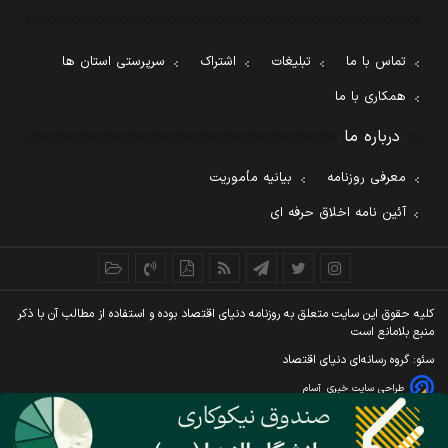
تماس با ما
تبلیغات
اشتراک
سرپرستی استان ها
همکاری با ما
درباره ما
معرفی روزنامه
بیانیه مأموریت
آئین نامه اخلاق حرفه ای
کليه حقوق اين سايت متعلق به روزنامه دنيای اقتصاد بوده و استفاده از مطالب آن با ذکر
منبع بلامانع است
سئو: گروه رسانه‌ای دنیای اقتصاد
طراحی سایت خبری
آسام