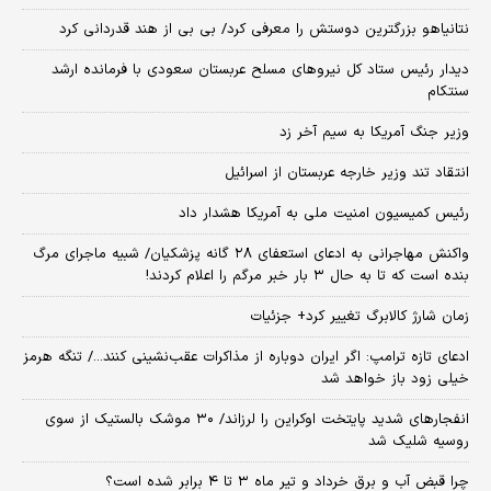
نتانیاهو بزرگترین دوستش را معرفی کرد/ بی بی از هند قدردانی کرد
دیدار رئیس ستاد کل نیروهای مسلح عربستان سعودی با فرمانده ارشد
سنتکام
وزیر جنگ آمریکا به سیم آخر زد
انتقاد تند وزیر خارجه عربستان از اسرائیل
رئیس کمیسیون امنیت ملی به آمریکا هشدار داد
واکنش مهاجرانی به ادعای استعفای ۲۸ گانه پزشکیان/ شبیه ماجرای مرگ
بنده است که تا به حال ۳ بار خبر مرگم را اعلام کردند!
زمان شارژ کالابرگ تغییر کرد+ جزئیات
ادعای تازه ترامپ: اگر ایران دوباره از مذاکرات عقب‌نشینی کنند.../ تنگه هرمز
خیلی زود باز خواهد شد
انفجارهای شدید پایتخت اوکراین را لرزاند/ ۳۰ موشک بالستیک از سوی
روسیه شلیک شد
چرا قبض آب و برق خرداد و تیر ماه ۳ تا ۴ برابر شده است؟