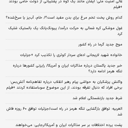
عالی امنیت ملی؛ ایشان مانند یک کوه در پشتیبانی از دولت حامی بودند
+فیلم
کدام روش پخت تخم مرغ برای بدن مفید است؟/ خام، آب‌پز یا سرخ‌شده؟
غول موشکی کره شمالی به حرکت درآمد/ پیونگ‌یانگ یک بالستیک شلیک
کرد
موج جدید گرما در راه کشور
خانواده شهید لاریجانی ادعای سردار کوثری را تکذیب کرد +جزئیات
خبر جدید پاکستان درباره مذاکرات ایران و آمریکا/ رایزنی کشورها درباره
تنگه هرمز ادامه دارد؟
واکنش پزشکیان به حواشی پیام رهبر انقلاب درباره تفاهم‌نامه آتش‌بس؛
برخی افراد که دنبال تفرقه بودند، از این موضوع سوءاستفاده کردند +فیلم
شرط جدید بازنشستگی اعلام شد
العربیه: توافق بازگشایی تنگه هرمز در راه است/جزئیات توافق ۶۰ روزه فاش
شد
پشت پرده اختلافات بر سر مذاکرات ایران و آمریکا/رجایی: می‌خواهند