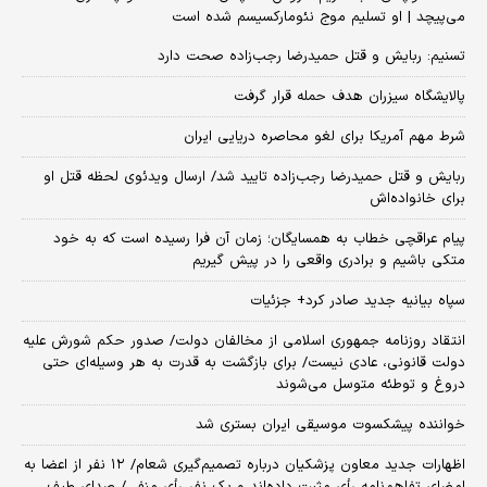
می‌پیچد | او تسلیم موج نئومارکسیسم شده است
تسنیم: ربایش و قتل حمیدرضا رجب‌زاده صحت دارد
پالایشگاه سیزران هدف حمله قرار گرفت
شرط مهم آمریکا برای لغو محاصره دریایی ایران
ربایش و قتل حمیدرضا رجب‌زاده تایید شد/ ارسال ویدئوی لحظه قتل او
برای خانواده‌اش
پیام عراقچی خطاب به همسایگان؛ زمان آن فرا رسیده است که به خود
متکی باشیم و برادری واقعی را در پیش گیریم
سپاه بیانیه جدید صادر کرد+ جزئیات
انتقاد روزنامه جمهوری اسلامی از مخالفان دولت/ صدور حکم شورش علیه
دولت قانونی، عادی نیست/ برای بازگشت به قدرت به هر وسیله‌ای حتی
دروغ و توطئه متوسل می‌شوند
خواننده پیشکسوت موسیقی ایران بستری شد
اظهارات جدید معاون پزشکیان درباره تصمیم‌گیری شعام/ ۱۲ نفر از اعضا به
امضای تفاهم‌نامه رأی مثبت داده‌اند و یک نفر رأی منفی/ صدای طیف