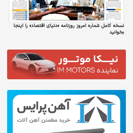
نسخه کامل شماره امروز روزنامه «دنیای‌ اقتصاد» را اینجا
بخوانید