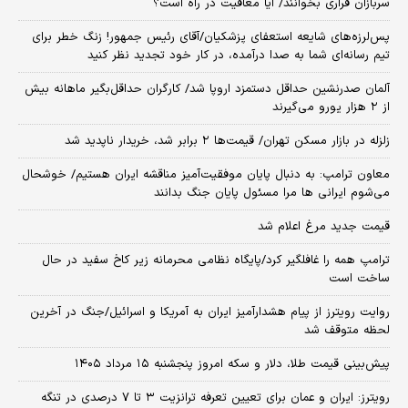
سربازان فراری بخوانند/ آیا معافیت در راه است؟
پس‌لرزه‌های شایعه استعفای پزشکیان/آقای رئیس جمهور! زنگ خطر برای
تیم رسانه‌ای شما به صدا درآمده، در کار خود تجدید نظر کنید
آلمان صدرنشین حداقل دستمزد اروپا شد/ کارگران حداقل‌بگیر ماهانه بیش
از ۲ هزار یورو می‌گیرند
زلزله در بازار مسکن تهران/ قیمت‌ها ۲ برابر شد، خریدار ناپدید شد
معاون ترامپ: به دنبال پایان موفقیت‌آمیز مناقشه ایران هستیم/ خوشحال
می‌شوم ایرانی ها مرا مسئول پایان جنگ بدانند
قیمت جدید مرغ اعلام شد
ترامپ همه را غافلگیر کرد/پایگاه نظامی محرمانه زیر کاخ سفید در حال
ساخت است
روایت رویترز از پیام هشدارآمیز ایران به آمریکا و اسرائیل/جنگ در آخرین
لحظه متوقف شد
پیش‌بینی قیمت طلا، دلار و سکه امروز پنجشنبه ۱۵ مرداد ۱۴۰۵
رویترز: ایران و عمان برای تعیین تعرفه ترانزیت ۳ تا ۷ درصدی در تنگه