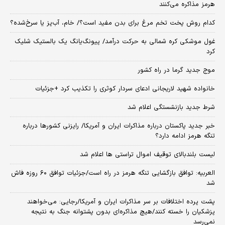
هرمز مذاکره می‌کنند
کدام روش پخت تخم مرغ برای بدن مفید است؟/ خام، آب‌پز یا سرخ‌شده؟
غول موشکی کره شمالی به حرکت درآمد/ پیونگ‌یانگ یک بالستیک شلیک
کرد
موج جدید گرما در راه کشور
خانواده شهید لاریجانی ادعای سردار کوثری را تکذیب کرد +جزئیات
شرط جدید بازنشستگی اعلام شد
خبر جدید پاکستان درباره مذاکرات ایران و آمریکا/ رایزنی کشورها درباره
تنگه هرمز ادامه دارد؟
لیست بلندبالای توقیف اموال تراستی ها اعلام شد
العربیه: توافق بازگشایی تنگه هرمز در راه است/جزئیات توافق ۶۰ روزه فاش
شد
پشت پرده اختلافات بر سر مذاکرات ایران و آمریکا/رجایی: می‌خواهند
پزشکیان را خسته کنند/هیچ مذاکره‌ای بدون پشتوانه جنگ به نتیجه
نمی‌رسد