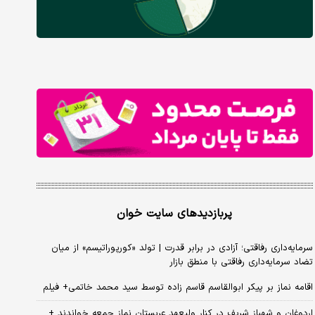
پربازدیدهای سایت خوان
سرمایه‌داری رفاقتی؛ آزادی در برابر قدرت | تولد «کورپوراتیسم» از میان
تضاد سرمایه‌داری رفاقتی با منطق بازار
اقامه نماز بر پیکر ابوالقاسم قاسم زاده توسط سید محمد خاتمی+ فیلم
اردوغان و شهباز شریف در کنار ولیعهد عربستان نماز جمعه خواندند +