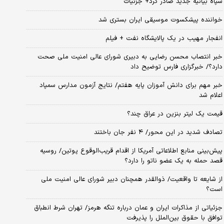
سپاه بیانیه جدید صادر کرد+ جزئیات
خواننده پیشکسوت موسیقی ایران بستری شد
انفجار مهیب در یک پالایشگاه نفت + فیلم
خبر انتصاب محسن رضایی به دبیری شورای عالی امنیت ملی صحت
دارد؟/ خبرگزاری فارس توضیح داد
خبر مهم برای دانش آموزان پایه هفتم/ نتایج آزمون مدارس سمپاد
اعلام شد
قیمت یک لیتر بنزین در عراق چند؟
تصادف شدید در این محور/ ۴ نفر جان باختند
پیش‌بینی منابع اطلاعاتی آمریکا از اقدام قریب‌الوقوع پوتین/ روسیه
قصد حمله به یک عضو ناتو را دارد؟
از شایعه تا واقعیت/ ذوالقدر همچنان دبیر شورای ‌عالی امنیت ملی
است؟
جزئیاتی از مذاکرات ایران و عمان درباره تنگه هرمز/ تهران شرط انطباق
توافق با حقوق بین‌الملل را پذیرفت