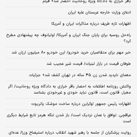
باقر خرازی به دادگاه ویژه روحانیت احضار شد+ فیلم
ادعای وزارت خارجه عربستان علیه ایران
اظهارات تازه ظریف درباره مذاکرات ایران و آمریکا
راه‌حل روسیه برای پایان جنگ ایران و آمریکا/ اولیانوف چه پیشنهادی مطرح
کرد؟
خبر مهم برای متقاضیان خرید خودرو/ این خودرو ۸۰ میلیون ارزان شد
طوفان قیمت در بازار لبنیات/ قیمت شیر عجیب شد
معمای ناپدید شدن زن ۴۵ ساله در تهران کشف شد+ جزئیات
واکنش روزنامه اطلاعات به احضار باقر خرازی به دادگاه ویژه روحانیت/ اگر
معیار، قانون است، قانون نباید خودی و غیرخودی بشناسد
اظهارات رئیس جمهور اوکراین درباره ساخت موشک پاتریوت
عراقچی: توافق با عمان نزدیک است/ باز شدن تنگه هرمز تابع شرایط دیگری
است
روایت پزشکیان از جلسه با رهبر شهید انقلاب درباره استیضاح وزرا/ عده‌ای