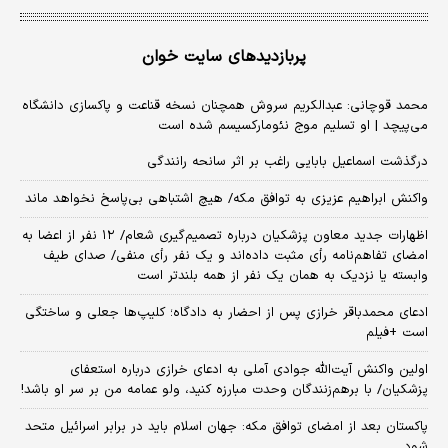
پربازدیدهای سایت خوان
محمد قوچانی: عبدالکریم سروش همچنان نسخه قناعت و پاکسازی دانشگاه
می‌پیچد | او تسلیم موج نئومارکسیسم شده است
درگذشت اسماعیل بابایی راغب بر اثر سانحه رانندگی
واکنش ابراهیم عزیزی به توافق مکه/ هیچ اشتباهی بی‌پاسخ نخواهد ماند
اظهارات جدید معاون پزشکیان درباره تصمیم‌گیری شعام/ ۱۲ نفر از اعضا به
امضای تفاهم‌نامه رأی مثبت داده‌اند و یک نفر رأی منفی/ صدای طیف
وابسته یا نزدیک به همان یک نفر از همه بلندتر است
ادعای محمدباقر خرازی پس از احضار به دادگاه؛ کلیپ‌ها جعلی و ساختگی
است +فیلم
اولین واکنش آیت‌الله جوادی آملی به ادعای خرازی درباره استعفای
پزشکیان/ با برهم‌زنندگان وحدت مبارزه کنید، ولو عمامه من بر سر او باشد!
پاکستان بعد از امضای توافق مکه: جهان اسلام باید در برابر اسرائیل متحد
شود