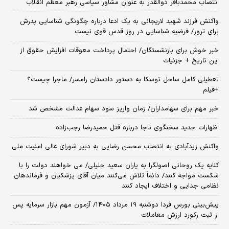
انتصاب محمدباقر ذوالقدر به عنوان مشاور سیاسی رهبر معظم انقلاب
واکنش فرزند شهید لاریجانی به یک ادعا درباره چگونگی شناسایی پدرش
برای ترور/ فرضیه شناسایی در روز قدس قوی نیست
خبر خوش برای بازنشستگان/ احتمال پرداخت معوقات افزایش حقوق از
این تاریخ + جزئیات
تعطیلی کامل ساحل توسکا به دستور دادستان رامسر/ ماجرا چیست؟
+فیلم
خبر مهم برای سهامداران/ زمان واریز سود سهام عدالت مشخص شد
اظهارات جدید سخنگوی ناجا درباره قتل حمیدرضا رجب‌زاده
واکنش زیدآبادی به انتصاب محسن رضایی به دبیر شورای عالی امنیت ملی
کنایه یک روحانی اصولگرا به یاران سعید جلیلی/ می خواهند دولت را با
شکست مواجه کنند/ دائماً تلاش می‌کنند میان آقای پزشکیان و فرماندهان
نظامی جدایی و اختلاف ایجاد کنند
​پیش‌بینی بورس فردا دوشنبه ۱۹ مرداد ۱۴۰۵/ آزمون مهم بازار سرمایه پس
از ثبت رکورد ارزش معاملات