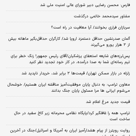
فارس: محسن رضایی دبیر شورای عالی امنیت ملی شد
مشاور سیدمحمد خاتمی درگذشت
سربازان فراری بخوانند/ آیا معافیت در راه است؟
آلمان صدرنشین حداقل دستمزد اروپا شد/ کارگران حداقل‌بگیر ماهانه بیش
از ۲ هزار یورو می‌گیرند
پس‌لرزه‌های شایعه استعفای پزشکیان/آقای رئیس جمهور! زنگ خطر برای
تیم رسانه‌ای شما به صدا درآمده، در کار خود تجدید نظر کنید
زلزله در بازار مسکن تهران/ قیمت‌ها ۲ برابر شد، خریدار ناپدید شد
معاون ترامپ: به دنبال پایان موفقیت‌آمیز مناقشه ایران هستیم/ خوشحال
می‌شوم ایرانی ها مرا مسئول پایان جنگ بدانند
قیمت جدید مرغ اعلام شد
ترامپ همه را غافلگیر کرد/پایگاه نظامی محرمانه زیر کاخ سفید در حال
ساخت است
روایت رویترز از پیام هشدارآمیز ایران به آمریکا و اسرائیل/جنگ در آخرین