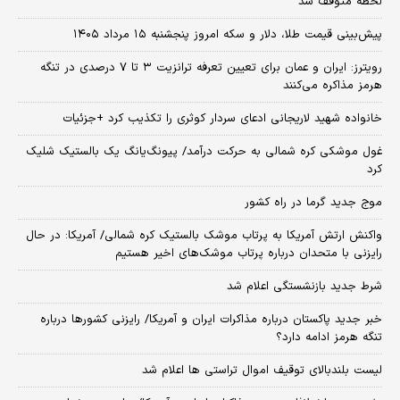
لحظه متوقف شد
پیش‌بینی قیمت طلا، دلار و سکه امروز پنجشنبه ۱۵ مرداد ۱۴۰۵
رویترز: ایران و عمان برای تعیین تعرفه ترانزیت ۳ تا ۷ درصدی در تنگه
هرمز مذاکره می‌کنند
خانواده شهید لاریجانی ادعای سردار کوثری را تکذیب کرد +جزئیات
غول موشکی کره شمالی به حرکت درآمد/ پیونگ‌یانگ یک بالستیک شلیک
کرد
موج جدید گرما در راه کشور
واکنش ارتش آمریکا به پرتاب موشک بالستیک کره شمالی/ آمریکا: در حال
رایزنی با متحدان درباره پرتاب موشک‌های اخیر هستیم
شرط جدید بازنشستگی اعلام شد
خبر جدید پاکستان درباره مذاکرات ایران و آمریکا/ رایزنی کشورها درباره
تنگه هرمز ادامه دارد؟
لیست بلندبالای توقیف اموال تراستی ها اعلام شد