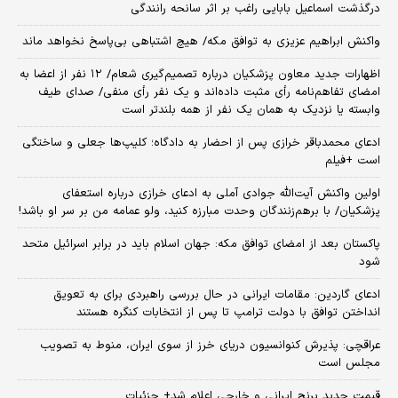
درگذشت اسماعیل بابایی راغب بر اثر سانحه رانندگی
واکنش ابراهیم عزیزی به توافق مکه/ هیچ اشتباهی بی‌پاسخ نخواهد ماند
اظهارات جدید معاون پزشکیان درباره تصمیم‌گیری شعام/ ۱۲ نفر از اعضا به
امضای تفاهم‌نامه رأی مثبت داده‌اند و یک نفر رأی منفی/ صدای طیف
وابسته یا نزدیک به همان یک نفر از همه بلندتر است
ادعای محمدباقر خرازی پس از احضار به دادگاه؛ کلیپ‌ها جعلی و ساختگی
است +فیلم
اولین واکنش آیت‌الله جوادی آملی به ادعای خرازی درباره استعفای
پزشکیان/ با برهم‌زنندگان وحدت مبارزه کنید، ولو عمامه من بر سر او باشد!
پاکستان بعد از امضای توافق مکه: جهان اسلام باید در برابر اسرائیل متحد
شود
ادعای گاردین: مقامات ایرانی در حال بررسی راهبردی برای به تعویق
انداختن توافق با دولت ترامپ تا پس از انتخابات کنگره هستند
عراقچی: پذیرش کنوانسیون دریای خرز از سوی ایران، منوط به تصویب
مجلس است
قیمت جدید برنج ایرانی و خارجی اعلام شد+ جزئیات