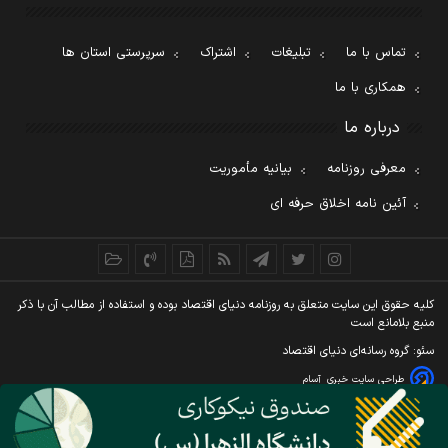
تماس با ما
تبلیغات
اشتراک
سرپرستی استان ها
همکاری با ما
درباره ما
معرفی روزنامه
بیانیه مأموریت
آئین نامه اخلاق حرفه ای
کليه حقوق اين سايت متعلق به روزنامه دنيای اقتصاد بوده و استفاده از مطالب آن با ذکر
منبع بلامانع است
سئو: گروه رسانه‌ای دنیای اقتصاد
طراحی سایت خبری
آسام