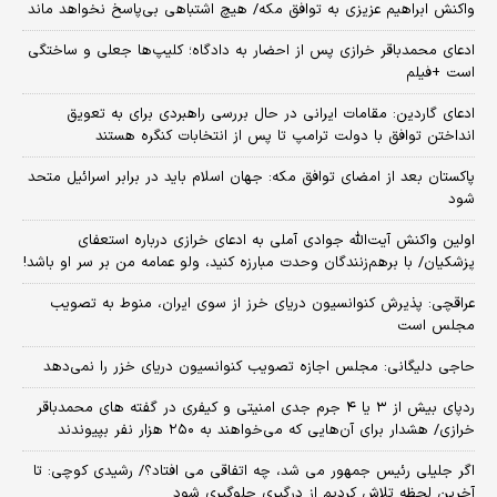
واکنش ابراهیم عزیزی به توافق مکه/ هیچ اشتباهی بی‌پاسخ نخواهد ماند
ادعای محمدباقر خرازی پس از احضار به دادگاه؛ کلیپ‌ها جعلی و ساختگی
است +فیلم
ادعای گاردین: مقامات ایرانی در حال بررسی راهبردی برای به تعویق
انداختن توافق با دولت ترامپ تا پس از انتخابات کنگره هستند
پاکستان بعد از امضای توافق مکه: جهان اسلام باید در برابر اسرائیل متحد
شود
اولین واکنش آیت‌الله جوادی آملی به ادعای خرازی درباره استعفای
پزشکیان/ با برهم‌زنندگان وحدت مبارزه کنید، ولو عمامه من بر سر او باشد!
عراقچی: پذیرش کنوانسیون دریای خرز از سوی ایران، منوط به تصویب
مجلس است
حاجی دلیگانی: مجلس اجازه تصویب کنوانسیون دریای خزر را نمی‌دهد
ردپای بیش از ۳ یا ۴ جرم جدی امنیتی و کیفری در گفته های محمدباقر
خرازی/ هشدار برای آن‌هایی که می‌خواهند به ۲۵۰ هزار نفر بپیوندند
اگر جلیلی رئیس جمهور می شد، چه اتفاقی می افتاد؟/ رشیدی کوچی: تا
آخرین لحظه تلاش کردیم از درگیری جلوگیری شود