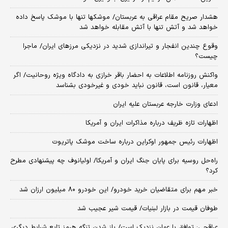
هشدار صریح مقام عراقی به عربستان/ موشکها تنها با موشک پاسخ داده
خواهد شد و آتش تنها با آتش مقابله خواهد شد
وقوع چندین انفجار و تیراندازی شدید در نزدیکی مرز‌های ایران/ ماجرا
چیست؟
واکنش روزنامه اطلاعات به احضار باقر خرازی به دادگاه ویژه روحانیت/ اگر
معیار، قانون است، قانون نباید خودی و غیرخودی بشناسد
ادعای وزارت خارجه عربستان علیه ایران
اظهارات تازه ظریف درباره مذاکرات ایران و آمریکا
اظهارات رئیس جمهور اوکراین درباره ساخت موشک پاتریوت
راه‌حل روسیه برای پایان جنگ ایران و آمریکا/ اولیانوف چه پیشنهادی مطرح
کرد؟
خبر مهم برای متقاضیان خرید خودرو/ این خودرو ۸۰ میلیون ارزان شد
طوفان قیمت در بازار لبنیات/ قیمت شیر عجیب شد
عراقچی: توافق با عمان نزدیک است/ باز شدن تنگه هرمز تابع شرایط دیگری