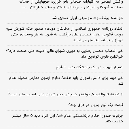
واکنش ابطحی به اظهارات جنجالی باقر خرازی؛ حرفهایش از حملات
مستقیم آمریکا و اسرائیل و براندازان تلختر و حتی خطرناکتر است
خواننده پیشکسوت موسیقی ایران بستری شد
انتقاد روزنامه جمهوری اسلامی از مخالفان دولت/ صدور حکم شورش علیه
دولت قانونی، عادی نیست/ برای بازگشت به قدرت به هر وسیله‌ای حتی
دروغ و توطئه متوسل می‌شوند
خبر انتصاب محسن رضایی به دبیری شورای عالی امنیت ملی صحت دارد؟/
خبرگزاری فارس توضیح داد
انفجار مهیب در یک پالایشگاه نفت + فیلم
خبر مهم برای دانش آموزان پایه هفتم/ نتایج آزمون مدارس سمپاد اعلام
شد
از شایعه تا واقعیت/ ذوالقدر همچنان دبیر شورای ‌عالی امنیت ملی است؟
قیمت یک لیتر بنزین در عراق چند؟
جزئیات صدور احکام بازنشستگی اعلام شد/ این افراد باید ۵ سال بیشتر
خدمت کنند