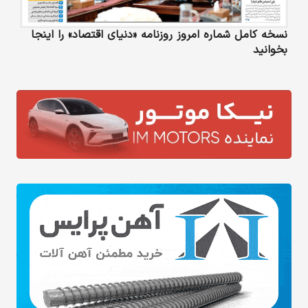
نسخه کامل شماره امروز روزنامه «دنیای‌ اقتصاد» را اینجا
بخوانید