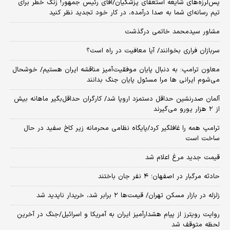
پس‌لرزه‌های شایعه استعفای پزشکیان/آقای رئیس جمهور! زنگ خطر برای
تیم رسانه‌ای شما به صدا درآمده، در کار خود تجدید نظر کنید
مشاور سیدمحمد خاتمی درگذشت
سربازان فراری بخوانند/ آیا معافیت در راه است؟
معاون ترامپ: به دنبال پایان موفقیت‌آمیز مناقشه ایران هستیم/ خوشحال
می‌شوم ایرانی ها مرا مسئول پایان جنگ بدانند
آلمان صدرنشین حداقل دستمزد اروپا شد/ کارگران حداقل‌بگیر ماهانه بیش
از ۲ هزار یورو می‌گیرند
ترامپ همه را غافلگیر کرد/پایگاه نظامی محرمانه زیر کاخ سفید در حال
ساخت است
قیمت جدید مرغ اعلام شد
حادثه مرگبار در اصفهان؛ ۴ نفر جان باختند
زلزله در بازار مسکن تهران/ قیمت‌ها ۲ برابر شد، خریدار ناپدید شد
روایت رویترز از پیام هشدارآمیز ایران به آمریکا و اسرائیل/جنگ در آخرین
لحظه متوقف شد