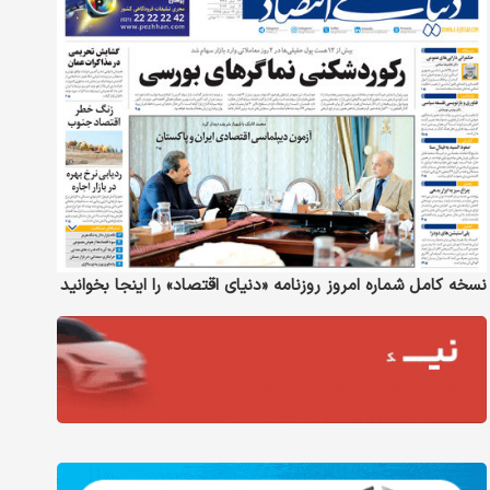
نسخه کامل شماره امروز روزنامه «دنیای‌ اقتصاد» را اینجا بخوانید