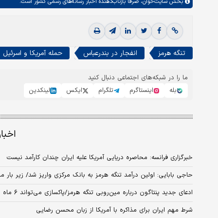
بخش
سایت‌خوان،
صرفا بازتاب‌دهنده اخبار رسانه‌های رسمی کشور است.
تنگه هرمز
انفجار در بندرعباس
حمله آمریکا و اسرئیل ب
ما را در شبکه‌های اجتماعی دنبال کنید
بله
اینستاگرم
تلگرام
ایکس
لینکدین
اخبا
خبرگزاری فرانسه: محاصره دریایی آمریکا علیه ایران چندان کارآمد نیست
حاجی بابایی: اولین درآمد تنگه هرمز به بانک مرکزی واریز شد/ زیر بار مذ
ادعای جدید پنتاگون درباره مین‌روبی تنگه هرمز/پاکسازی می‌تواند ۶ ماه طول بکشد
شرط مهم ایران برای مذاکره با آمریکا از زبان محسن رضایی