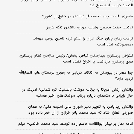
اقتصاد دولت استیضاح شد
ماجرای اقامت پسر محمدباقر ذوالقدر در خارج از کشور؟
توئیت جدید محسن رضایی درباره بازشدن تنگه هرمز
ترامپ زمان پایان جنگ ایران را اعلام کرد/ تامین برخی مهمات
«محدودتر» شده است
اعتراض پرستاران بیمارستان فیاض بخش/ رئیس سازمان نظام پرستاری:
هیچ پرستاری بازداشت یا اخراج نشده است
چرا مصر در پیوستن به ائتلاف دریایی به رهبری عربستان علیه انصارالله
تردید دارد؟
واکنش ارتش آمریکا به پرتاب موشک بالستیک کره شمالی/ آمریکا: در
حال رایزنی با متحدان درباره پرتاب موشک‌های اخیر هستیم
واکنش زیدآبادی به تغییر دبیر شورای عالی امنیت ملی/ به همان
صورتی اتفاق افتاد که سید محمد باقر خرازی از آن خبر داده بود
اقامه نماز بر پیکر ابوالقاسم قاسم زاده توسط سید محمد خاتمی+ فیلم