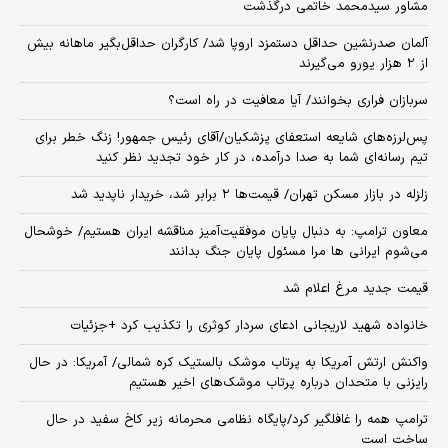
مشاور سیدمحمد خاتمی درگذشت
آلمان صدرنشین حداقل دستمزد اروپا شد/ کارگران حداقل‌بگیر ماهانه بیش
از ۲ هزار یورو می‌گیرند
سربازان فراری بخوانند/ آیا معافیت در راه است؟
پس‌لرزه‌های شایعه استعفای پزشکیان/آقای رئیس جمهور! زنگ خطر برای
تیم رسانه‌ای شما به صدا درآمده، در کار خود تجدید نظر کنید
زلزله در بازار مسکن تهران/ قیمت‌ها ۲ برابر شد، خریدار ناپدید شد
معاون ترامپ: به دنبال پایان موفقیت‌آمیز مناقشه ایران هستیم/ خوشحال
می‌شوم ایرانی ها مرا مسئول پایان جنگ بدانند
قیمت جدید مرغ اعلام شد
خانواده شهید لاریجانی ادعای سردار کوثری را تکذیب کرد +جزئیات
واکنش ارتش آمریکا به پرتاب موشک بالستیک کره شمالی/ آمریکا: در حال
رایزنی با متحدان درباره پرتاب موشک‌های اخیر هستیم
ترامپ همه را غافلگیر کرد/پایگاه نظامی محرمانه زیر کاخ سفید در حال
ساخت است