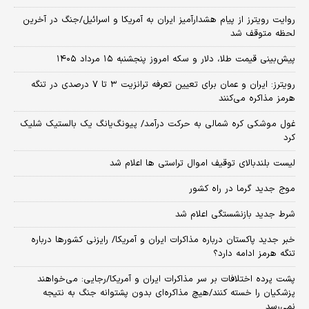
روایت رویترز از پیام هشدارآمیز ایران به آمریکا و اسرائیل/جنگ در آخرین
لحظه متوقف شد
پیش‌بینی قیمت طلا، دلار و سکه امروز پنجشنبه ۱۵ مرداد ۱۴۰۵
رویترز: ایران و عمان برای تعیین تعرفه ترانزیت ۳ تا ۷ درصدی در تنگه
هرمز مذاکره می‌کنند
غول موشکی کره شمالی به حرکت درآمد/ پیونگ‌یانگ یک بالستیک شلیک
کرد
لیست بلندبالای توقیف اموال تراستی ها اعلام شد
موج جدید گرما در راه کشور
شرط جدید بازنشستگی اعلام شد
خبر جدید پاکستان درباره مذاکرات ایران و آمریکا/ رایزنی کشورها درباره
تنگه هرمز ادامه دارد؟
پشت پرده اختلافات بر سر مذاکرات ایران و آمریکا/رجایی: می‌خواهند
پزشکیان را خسته کنند/هیچ مذاکره‌ای بدون پشتوانه جنگ به نتیجه
نمی‌رسد