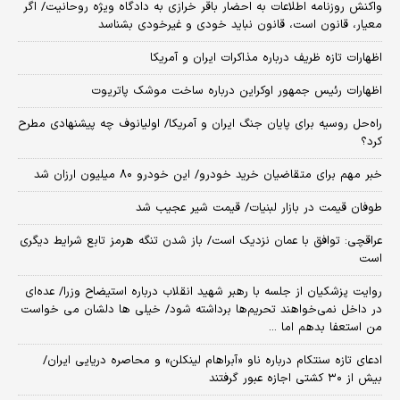
واکنش روزنامه اطلاعات به احضار باقر خرازی به دادگاه ویژه روحانیت/ اگر
معیار، قانون است، قانون نباید خودی و غیرخودی بشناسد
اظهارات تازه ظریف درباره مذاکرات ایران و آمریکا
اظهارات رئیس جمهور اوکراین درباره ساخت موشک پاتریوت
راه‌حل روسیه برای پایان جنگ ایران و آمریکا/ اولیانوف چه پیشنهادی مطرح
کرد؟
خبر مهم برای متقاضیان خرید خودرو/ این خودرو ۸۰ میلیون ارزان شد
طوفان قیمت در بازار لبنیات/ قیمت شیر عجیب شد
عراقچی: توافق با عمان نزدیک است/ باز شدن تنگه هرمز تابع شرایط دیگری
است
روایت پزشکیان از جلسه با رهبر شهید انقلاب درباره استیضاح وزرا/ عده‌ای
در داخل نمی‌خواهند تحریم‌ها برداشته شود/ خیلی ها دلشان می خواست
من استعفا بدهم اما ...
ادعای تازه سنتکام درباره ناو «آبراهام لینکلن» و محاصره دریایی ایران/
بیش از ۳۰ کشتی اجازه عبور گرفتند