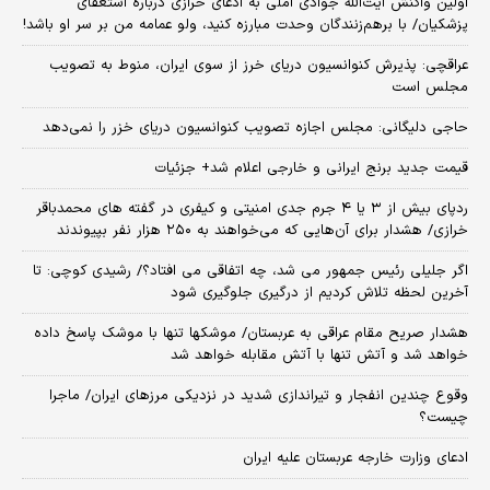
اولین واکنش آیت‌الله جوادی آملی به ادعای خرازی درباره استعفای
پزشکیان/ با برهم‌زنندگان وحدت مبارزه کنید، ولو عمامه من بر سر او باشد!
عراقچی: پذیرش کنوانسیون دریای خرز از سوی ایران، منوط به تصویب
مجلس است
حاجی دلیگانی: مجلس اجازه تصویب کنوانسیون دریای خزر را نمی‌دهد
قیمت جدید برنج ایرانی و خارجی اعلام شد+ جزئیات
ردپای بیش از ۳ یا ۴ جرم جدی امنیتی و کیفری در گفته های محمدباقر
خرازی/ هشدار برای آن‌هایی که می‌خواهند به ۲۵۰ هزار نفر بپیوندند
اگر جلیلی رئیس جمهور می شد، چه اتفاقی می افتاد؟/ رشیدی کوچی: تا
آخرین لحظه تلاش کردیم از درگیری جلوگیری شود
هشدار صریح مقام عراقی به عربستان/ موشکها تنها با موشک پاسخ داده
خواهد شد و آتش تنها با آتش مقابله خواهد شد
وقوع چندین انفجار و تیراندازی شدید در نزدیکی مرز‌های ایران/ ماجرا
چیست؟
ادعای وزارت خارجه عربستان علیه ایران