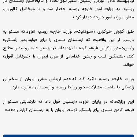
اردیبهشت ماه)، گورگن آرسنیان، سفیر فوق‌العاده و تام‌الاختیار ارمنستان در
روسیه، به وزارت امور خارجه روسیه احضار شد و با میخائیل گالوزین،
معاون وزیر امور خارجه دیدار کرد.»
طبق گزارش خبرگزاری «اسپوتنیک»، وزارت خارجه روسیه افزود که مسکو به
درستی از این واقعیت که ارمنستان بستری را برای «ولودیمیر زلنسکی»
رئیس‌جمهور اوکراین فراهم کرده تا تهدیدات تروریستی علیه روسیه را مطرح
کند، خشمگین است و چنین اقداماتی از سوی ایروان را «غیرقابل قبول»
خواند.
وزارت خارجه روسیه تاکید کرد که عدم ارزیابی منفی ایروان از سخنرانی
زلنسکی با ماهیت مشارکت‌محور روابط روسیه و ارمنستان مغایرت دارد.
این وزارتخانه در پایان افزود: «آرسنیان قول داد که نارضایتی مسکو از
فراهم کردن بستری برای زلنسکی توسط ایروان را به ارمنستان گزارش دهد.»