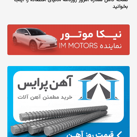
نسخه کامل شماره امروز روزنامه «دنیای‌ اقتصاد» را اینجا
بخوانید