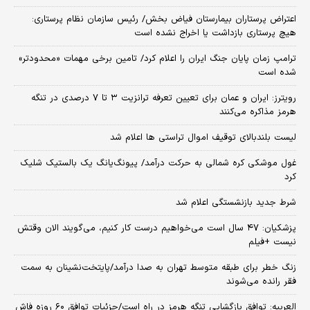
اعتراض پرستاران بیمارستان فیاض بخش/ رئیس سازمان نظام پرستاری:
هیچ پرستاری بازداشت یا اخراج نشده است
ترامپ زمان پایان جنگ ایران را اعلام کرد/ تامین برخی مهمات «محدودتر»
شده است
رویترز: ایران و عمان برای تعیین تعرفه ترانزیت ۳ تا ۷ درصدی در تنگه
هرمز مذاکره می‌کنند
لیست بلندبالای توقیف اموال تراستی ها اعلام شد
غول موشکی کره شمالی به حرکت درآمد/ پیونگ‌یانگ یک بالستیک شلیک
کرد
شرط جدید بازنشستگی اعلام شد
پزشکیان: ۴۷ سال است می‌خواهیم درست کار کنیم، می‌گویند الان وقتش
نیست +فیلم
زنگ خطر برای طبقه متوسط تهران به صدا درآمد/پایتخت‌نشینان به سمت
فقر رانده می‌شوند
العربیه: توافق بازگشایی تنگه هرمز در راه است/جزئیات توافق ۶۰ روزه فاش