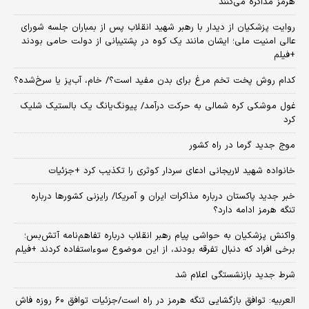
هرمز مذاکره می‌کنند
روایت پزشکیان از دیدار با رهبر شهید انقلاب پس از بمباران جلسه شورای
عالی امنیت ملی؛ ایشان مانند یک کوه در پشتیبانی از دولت حامی بودند
+فیلم
کدام روش پخت تخم مرغ برای بدن مفید است؟/ خام، آب‌پز یا سرخ‌شده؟
غول موشکی کره شمالی به حرکت درآمد/ پیونگ‌یانگ یک بالستیک شلیک
کرد
موج جدید گرما در راه کشور
خانواده شهید لاریجانی ادعای سردار کوثری را تکذیب کرد +جزئیات
خبر جدید پاکستان درباره مذاکرات ایران و آمریکا/ رایزنی کشورها درباره
تنگه هرمز ادامه دارد؟
واکنش پزشکیان به حواشی پیام رهبر انقلاب درباره تفاهم‌نامه آتش‌بس؛
برخی افراد که دنبال تفرقه بودند، از این موضوع سوءاستفاده کردند +فیلم
شرط جدید بازنشستگی اعلام شد
العربیه: توافق بازگشایی تنگه هرمز در راه است/جزئیات توافق ۶۰ روزه فاش