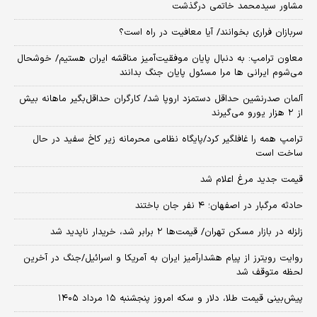
مشاور سیدمحمد خاتمی درگذشت
سربازان فراری بخوانند/ آیا معافیت در راه است؟
معاون ترامپ: به دنبال پایان موفقیت‌آمیز مناقشه ایران هستیم/ خوشحال
می‌شوم ایرانی ها مرا مسئول پایان جنگ بدانند
آلمان صدرنشین حداقل دستمزد اروپا شد/ کارگران حداقل‌بگیر ماهانه بیش
از ۲ هزار یورو می‌گیرند
ترامپ همه را غافلگیر کرد/پایگاه نظامی محرمانه زیر کاخ سفید در حال
ساخت است
قیمت جدید مرغ اعلام شد
حادثه مرگبار در اصفهان؛ ۴ نفر جان باختند
زلزله در بازار مسکن تهران/ قیمت‌ها ۲ برابر شد، خریدار ناپدید شد
روایت رویترز از پیام هشدارآمیز ایران به آمریکا و اسرائیل/جنگ در آخرین
لحظه متوقف شد
پیش‌بینی قیمت طلا، دلار و سکه امروز پنجشنبه ۱۵ مرداد ۱۴۰۵