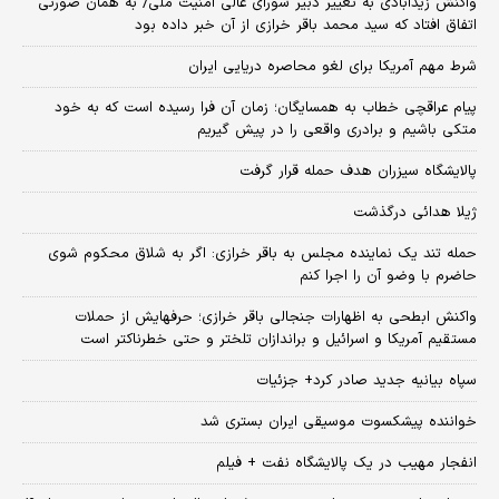
واکنش زیدآبادی به تغییر دبیر شورای عالی امنیت ملی/ به همان صورتی
اتفاق افتاد که سید محمد باقر خرازی از آن خبر داده بود
شرط مهم آمریکا برای لغو محاصره دریایی ایران
پیام عراقچی خطاب به همسایگان؛ زمان آن فرا رسیده است که به خود
متکی باشیم و برادری واقعی را در پیش گیریم
پالایشگاه سیزران هدف حمله قرار گرفت
ژیلا هدائی درگذشت
حمله تند یک نماینده مجلس به باقر خرازی: اگر به شلاق محکوم شوی
حاضرم با وضو آن را اجرا کنم
واکنش ابطحی به اظهارات جنجالی باقر خرازی؛ حرفهایش از حملات
مستقیم آمریکا و اسرائیل و براندازان تلختر و حتی خطرناکتر است
سپاه بیانیه جدید صادر کرد+ جزئیات
خواننده پیشکسوت موسیقی ایران بستری شد
انفجار مهیب در یک پالایشگاه نفت + فیلم