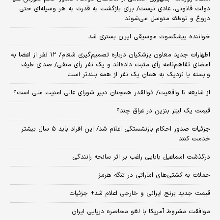
دولت قانونی، عادی نیست/ برای بازگشت به قدرت به هر وسیله‌ای حتی
دروغ و توطئه متوسل می‌شوند
خواننده پیشکسوت موسیقی ایران بستری شد
اظهارات جدید معاون پزشکیان درباره تصمیم‌گیری شعام/ ۱۲ نفر از اعضا به
امضای تفاهم‌نامه رأی مثبت داده‌اند و یک نفر رأی منفی/ صدای طیف
وابسته یا نزدیک به همان یک نفر از همه بلندتر است
از شایعه تا واقعیت/ ذوالقدر همچنان دبیر شورای ‌عالی امنیت ملی است؟
قیمت یک لیتر بنزین در عراق چند؟
جزئیات صدور احکام بازنشستگی اعلام شد/ این افراد باید ۵ سال بیشتر
خدمت کنند
درگذشت اسماعیل بابایی راغب بر اثر سانحه رانندگی
حملات به کشتی‌های اماراتی در تنگه هرمز
قیمت جدید برنج ایرانی و خارجی اعلام شد+ جزئیات
موافقت مشروط آمریکا با لغو محاصره دریایی ایران