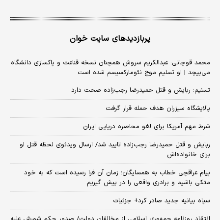
پربازدیدهای سایت خوان
محمد قوچانی: عبدالکریم سروش همچنان نسخه قناعت و پاکسازی دانشگاه
می‌پیچد | او تسلیم موج نئومارکسیسم شده است
تسنیم: ربایش و قتل حمیدرضا رجب‌زاده صحت دارد
پالایشگاه سیزران هدف حمله قرار گرفت
شرط مهم آمریکا برای لغو محاصره دریایی ایران
ربایش و قتل حمیدرضا رجب‌زاده تایید شد/ ارسال ویدئوی لحظه قتل او
برای خانواده‌اش
پیام عراقچی خطاب به همسایگان؛ زمان آن فرا رسیده است که به خود
متکی باشیم و برادری واقعی را در پیش گیریم
سپاه بیانیه جدید صادر کرد+ جزئیات
انتقاد روزنامه جمهوری اسلامی از مخالفان دولت/ صدور حکم شورش علیه