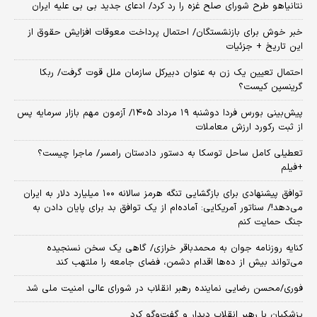
نتانیاهو طرح شورای صلح غزه را رد کرد/ ادعای جدید بی بی علیه ایران
خبر خوش برای بازنشستگان/ احتمال پرداخت معوقات افزایش حقوق از
این تاریخ + جزئیات
احتمال تعیین یک زن به عنوان دبیرکل سازمان ملل قوت گرفت/ ربکا
گرینسپن کیست؟
​پیش‌بینی بورس فردا دوشنبه ۱۹ مرداد ۱۴۰۵/ آزمون مهم بازار سرمایه پس
از ثبت رکورد ارزش معاملات
تعطیلی کامل ساحل توسکا به دستور دادستان رامسر/ ماجرا چیست؟
+فیلم
توافق پیشنهادی برای بازگشایی تنگه هرمز سالانه ۱۰۰ میلیارد دلار به ایران
می‌دهد!/ سناتور آمریکایی: آماده‌ام از یک توافق بد برای پایان دادن به
جنگ حمایت کنم
کنایه روزنامه جوان به محمدباقر خرازی/ گاهی یک سخن نسنجیده
می‌تواند بیش از ده‌ها اقدام دشمن، فضای جامعه را ملتهب کند
فوری/محسن رضایی نماینده رهبر انقلاب در شورای عالی امنیت ملی شد
پزشکیان با رهبر انقلاب دیدار و گفت‌وگو کرد