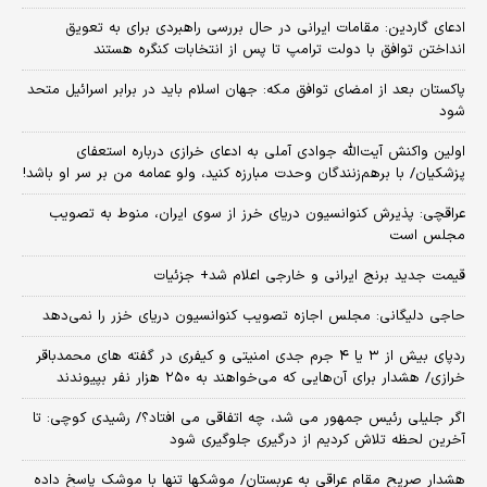
ادعای گاردین: مقامات ایرانی در حال بررسی راهبردی برای به تعویق
انداختن توافق با دولت ترامپ تا پس از انتخابات کنگره هستند
پاکستان بعد از امضای توافق مکه: جهان اسلام باید در برابر اسرائیل متحد
شود
اولین واکنش آیت‌الله جوادی آملی به ادعای خرازی درباره استعفای
پزشکیان/ با برهم‌زنندگان وحدت مبارزه کنید، ولو عمامه من بر سر او باشد!
عراقچی: پذیرش کنوانسیون دریای خرز از سوی ایران، منوط به تصویب
مجلس است
قیمت جدید برنج ایرانی و خارجی اعلام شد+ جزئیات
حاجی دلیگانی: مجلس اجازه تصویب کنوانسیون دریای خزر را نمی‌دهد
ردپای بیش از ۳ یا ۴ جرم جدی امنیتی و کیفری در گفته های محمدباقر
خرازی/ هشدار برای آن‌هایی که می‌خواهند به ۲۵۰ هزار نفر بپیوندند
اگر جلیلی رئیس جمهور می شد، چه اتفاقی می افتاد؟/ رشیدی کوچی: تا
آخرین لحظه تلاش کردیم از درگیری جلوگیری شود
هشدار صریح مقام عراقی به عربستان/ موشکها تنها با موشک پاسخ داده