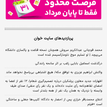
پربازدیدهای سایت خوان
محمد قوچانی: عبدالکریم سروش همچنان نسخه قناعت و پاکسازی دانشگاه
می‌پیچد | او تسلیم موج نئومارکسیسم شده است
درگذشت اسماعیل بابایی راغب بر اثر سانحه رانندگی
واکنش ابراهیم عزیزی به توافق مکه/ هیچ اشتباهی بی‌پاسخ نخواهد ماند
اظهارات جدید معاون پزشکیان درباره تصمیم‌گیری شعام/ ۱۲ نفر از اعضا به
امضای تفاهم‌نامه رأی مثبت داده‌اند و یک نفر رأی منفی/ صدای طیف
وابسته یا نزدیک به همان یک نفر از همه بلندتر است
ادعای محمدباقر خرازی پس از احضار به دادگاه؛ کلیپ‌ها جعلی و ساختگی
است +فیلم