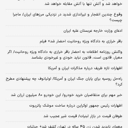
خواهد شد و آتش تنها با آتش مقابله خواهد شد
وقوع چندین انفجار و تیراندازی شدید در نزدیکی مرز‌های ایران/ ماجرا
چیست؟
ادعای وزارت خارجه عربستان علیه ایران
باقر خرازی به دادگاه ویژه روحانیت احضار شد+ فیلم
واکنش روزنامه اطلاعات به احضار باقر خرازی به دادگاه ویژه روحانیت/ اگر
معیار، قانون است، قانون نباید خودی و غیرخودی بشناسد
اظهارات تازه ظریف درباره مذاکرات ایران و آمریکا
راه‌حل روسیه برای پایان جنگ ایران و آمریکا/ اولیانوف چه پیشنهادی مطرح
کرد؟
خبر مهم برای متقاضیان خرید خودرو/ این خودرو ۸۰ میلیون ارزان شد
اظهارات رئیس جمهور اوکراین درباره ساخت موشک پاتریوت
طوفان قیمت در بازار لبنیات/ قیمت شیر عجیب شد
معمای ناپدید شدن زن ۴۵ ساله در تهران کشف شد+ جزئیات