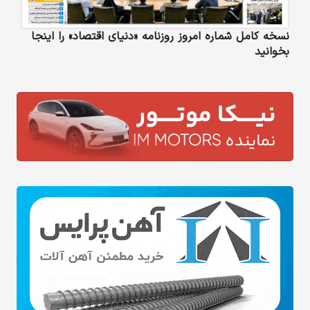
نسخه کامل شماره امروز روزنامه «دنیای‌ اقتصاد» را اینجا
بخوانید