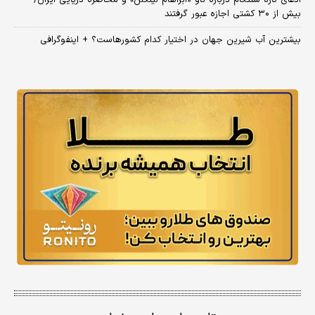
ادعای تازه سنتکام درباره ناو «آبراهام لینکلن» و محاصره دریایی ایران/
بیش از ۳۰ کشتی اجازه عبور گرفتند
بیشترین آب شیرین جهان در اختیار کدام کشورهاست؟ + اینفوگرافی