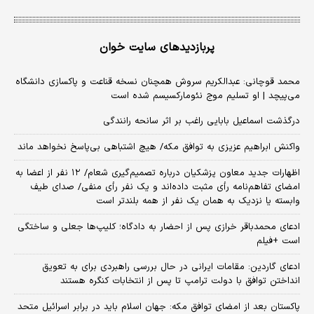
پربازدیدهای سایت خوان
محمد قوچانی: عبدالکریم سروش همچنان نسخه قناعت و پاکسازی دانشگاه
می‌پیچد | او تسلیم موج نئومارکسیسم شده است
درگذشت اسماعیل بابایی راغب بر اثر سانحه رانندگی
واکنش ابراهیم عزیزی به توافق مکه/ هیچ اشتباهی بی‌پاسخ نخواهد ماند
اظهارات جدید معاون پزشکیان درباره تصمیم‌گیری شعام/ ۱۲ نفر از اعضا به
امضای تفاهم‌نامه رأی مثبت داده‌اند و یک نفر رأی منفی/ صدای طیف
وابسته یا نزدیک به همان یک نفر از همه بلندتر است
ادعای محمدباقر خرازی پس از احضار به دادگاه؛ کلیپ‌ها جعلی و ساختگی
است +فیلم
ادعای گاردین: مقامات ایرانی در حال بررسی راهبردی برای به تعویق
انداختن توافق با دولت ترامپ تا پس از انتخابات کنگره هستند
پاکستان بعد از امضای توافق مکه: جهان اسلام باید در برابر اسرائیل متحد