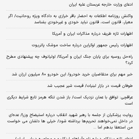
ادعای وزارت خارجه عربستان علیه ایران
واکنش روزنامه اطلاعات به احضار باقر خرازی به دادگاه ویژه روحانیت/ اگر
معیار، قانون است، قانون نباید خودی و غیرخودی بشناسد
اظهارات تازه ظریف درباره مذاکرات ایران و آمریکا
اظهارات رئیس جمهور اوکراین درباره ساخت موشک پاتریوت
راه‌حل روسیه برای پایان جنگ ایران و آمریکا/ اولیانوف چه پیشنهادی مطرح
کرد؟
خبر مهم برای متقاضیان خرید خودرو/ این خودرو ۸۰ میلیون ارزان شد
طوفان قیمت در بازار لبنیات/ قیمت شیر عجیب شد
عراقچی: توافق با عمان نزدیک است/ باز شدن تنگه هرمز تابع شرایط دیگری
است
روایت پزشکیان از جلسه با رهبر شهید انقلاب درباره استیضاح وزرا/ عده‌ای
در داخل نمی‌خواهند تحریم‌ها برداشته شود/ خیلی ها دلشان می خواست
من استعفا بدهم اما ...