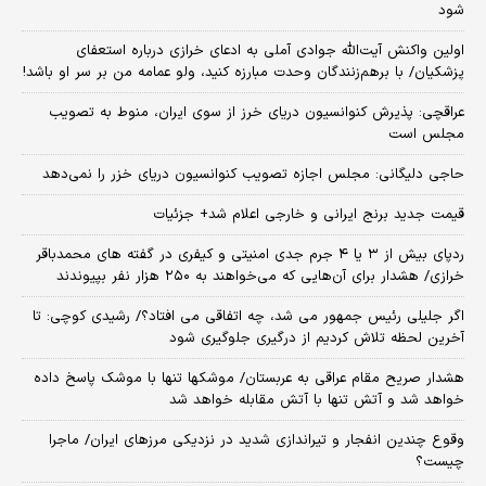
شود
اولین واکنش آیت‌الله جوادی آملی به ادعای خرازی درباره استعفای
پزشکیان/ با برهم‌زنندگان وحدت مبارزه کنید، ولو عمامه من بر سر او باشد!
عراقچی: پذیرش کنوانسیون دریای خرز از سوی ایران، منوط به تصویب
مجلس است
حاجی دلیگانی: مجلس اجازه تصویب کنوانسیون دریای خزر را نمی‌دهد
قیمت جدید برنج ایرانی و خارجی اعلام شد+ جزئیات
ردپای بیش از ۳ یا ۴ جرم جدی امنیتی و کیفری در گفته های محمدباقر
خرازی/ هشدار برای آن‌هایی که می‌خواهند به ۲۵۰ هزار نفر بپیوندند
اگر جلیلی رئیس جمهور می شد، چه اتفاقی می افتاد؟/ رشیدی کوچی: تا
آخرین لحظه تلاش کردیم از درگیری جلوگیری شود
هشدار صریح مقام عراقی به عربستان/ موشکها تنها با موشک پاسخ داده
خواهد شد و آتش تنها با آتش مقابله خواهد شد
وقوع چندین انفجار و تیراندازی شدید در نزدیکی مرز‌های ایران/ ماجرا
چیست؟