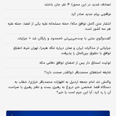
تصادف شدید در این محور/ ۴ نفر جان باختند
عراقچی پیام جدید صادر کرد
انتشار متن کامل توافق مکه/ حمله مسلحانه علیه یکی از اعضا، حمله علیه
هر سه کشور است
گفت‌وگوی متنی با چت‌جی‌پی‌تی نامحدود و رایگان شد + جزئیات
جزئیاتی از مذاکرات ایران و عمان درباره تنگه هرمز/ تهران شرط انطباق
توافق با حقوق بین‌الملل را پذیرفت
توئیت اسحاق دار پس از امضای توافق دفاعی مکه
شایعه استعفای محمدباقر ذوالقدر صحت دارد؟
واکنش تند امام جمعه اردبیل به اظهارات محمدباقر خرازی/ خطاب به
دستگاه قضا: شخصی خبر دروغ به رهبری بست و دفتر رهبری با صراحت
آن را رد کرد، آیا این جرم است یا خیر؟