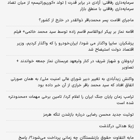
سرمایه‌داری رفاقتی؛ آزادی در برابر قدرت | تولد «کورپوراتیسم» از میان تضاد
سرمایه‌داری رفاقتی با منطق بازار
ماجرای اقامت پسر محمدباقر ذوالقدر در خارج از کشور؟
اقامه نماز بر پیکر ابوالقاسم قاسم زاده توسط سید محمد خاتمی+ فیلم
پزشکیان: سایپا واگذار می شود/ ایران‌خودرو را که واگذار کردیم، وزیر
اقتصاد دولت استیضاح شد
اردوغان و شهباز شریف در کنار ولیعهد عربستان نماز جمعه خواندند +
تصاویر
واکنش زیدآبادی به تغییر دبیر شورای عالی امنیت ملی/ به همان صورتی
اتفاق افتاد که سید محمد باقر خرازی از آن خبر داده بود
ترامپ زمان پایان جنگ ایران را اعلام کرد/ تامین برخی مهمات «محدودتر»
شده است
توئیت جدید محسن رضایی درباره بازشدن تنگه هرمز
ژیلا هدائی درگذشت
مابه التفاوت حقوق بازنشستگان چه زمانی پرداخت می‌شود؟/ پاسخ