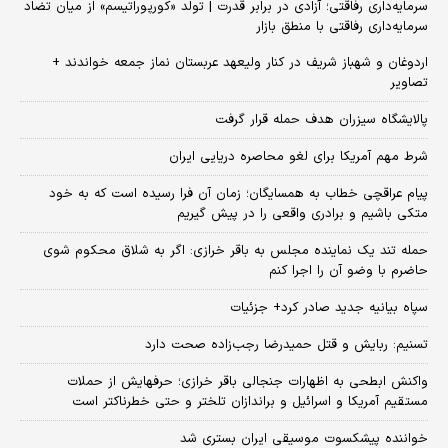
سرمایه‌داری رفاقتی؛ آزادی در برابر قدرت | تولد «کورپوراتیسم» از میان تضاد
سرمایه‌داری رفاقتی با منطق بازار
اردوغان و شهباز شریف در کنار ولیعهد عربستان نماز جمعه خواندند +
تصاویر
پالایشگاه سیزران هدف حمله قرار گرفت
شرط مهم آمریکا برای لغو محاصره دریایی ایران
پیام عراقچی خطاب به همسایگان؛ زمان آن فرا رسیده است که به خود
متکی باشیم و برادری واقعی را در پیش گیریم
حمله تند یک نماینده مجلس به باقر خرازی: اگر به شلاق محکوم شوی
حاضرم با وضو آن را اجرا کنم
سپاه بیانیه جدید صادر کرد+ جزئیات
تسنیم: ربایش و قتل حمیدرضا رجب‌زاده صحت دارد
واکنش ابطحی به اظهارات جنجالی باقر خرازی؛ حرفهایش از حملات
مستقیم آمریکا و اسرائیل و براندازان تلختر و حتی خطرناکتر است
خواننده پیشکسوت موسیقی ایران بستری شد